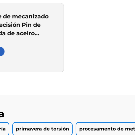
e de mecanizado
ecisión Pin de
da de aceiro
e personalizado
a
ría
primavera de torsión
procesamento de met