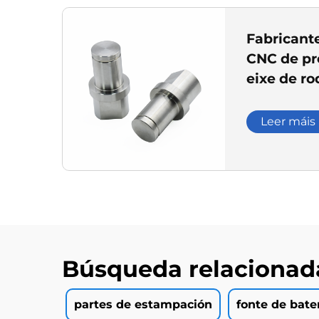
Fabricant
CNC de pr
eixe de ro
inoxidabl
Leer máis
Búsqueda relacionad
partes de estampación
fonte de bate