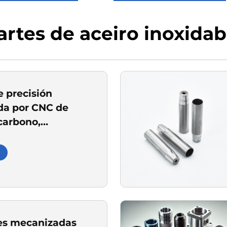
artes de aceiro inoxidab
e precisión
a por CNC de
carbono,
, para sistemas de
ón de engrenaxes
es mecanizadas