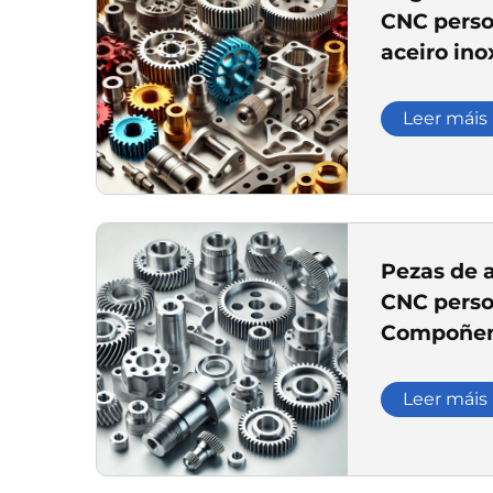
CNC perso
aceiro ino
pezas de p
carbono p
Leer máis
transmisi
Pezas de a
CNC perso
Compoñent
para maqu
Leer máis