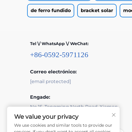
de ferro fundido
bracket solar
moe
Tel \/ WhatsApp \/ WeChat:
+86-0592-5971126
Correo electrónico:
[email protected]
Engade:
No 15, Tongming North Road, Xiamen,
Fujian, China
We value your privacy
We use cookies and similar tools to provide our
services. If you don't want to accept all cookies,