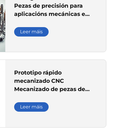
Pezas de precisión para
aplicacións mecánicas e
industriais
Leer máis
Prototipo rápido
mecanizado CNC
Mecanizado de pezas de
eixe oco interior de aceiro
inoxidable
Leer máis