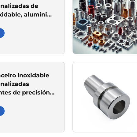
nalizadas de
xidable, aluminio,
recisión de aceiro
ara sistemas de
ón
ceiro inoxidable
nalizadas
es de precisión
inaria