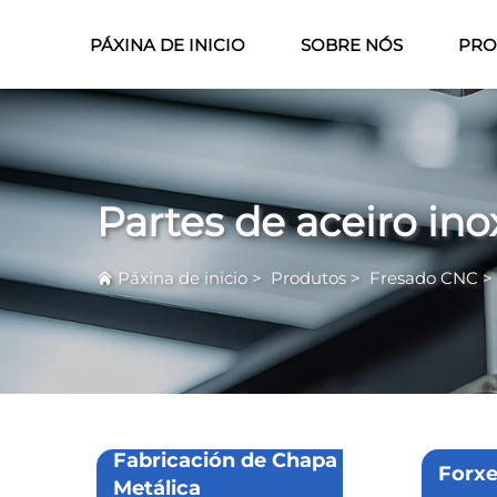
PÁXINA DE INICIO
SOBRE NÓS
PRO
Partes de aceiro ino
Páxina de inicio
>
Produtos
>
Fresado CNC
Fabricación de Chapa
Forxe
Metálica