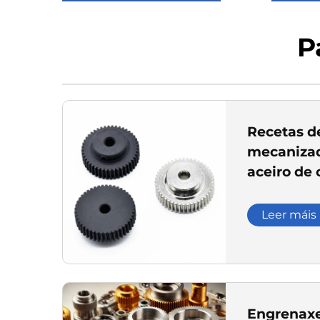
P
Recetas d
mecanizad
aceiro de 
niquelado
transmisi
Leer máis
Engrenax