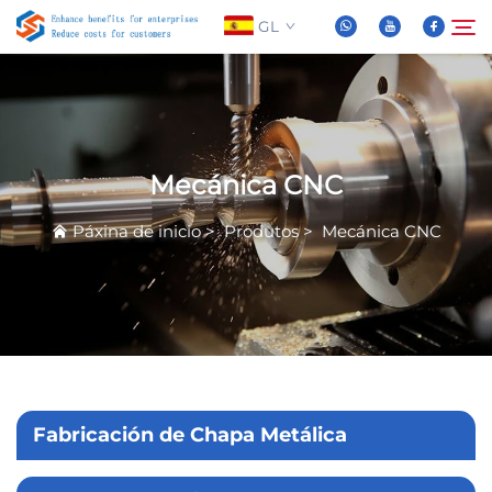
GL
Sobre Nós
Buscar
Mecánica CNC
Produtos
Páxina de inicio
>
Produtos
>
Mecánica CNC
Novas
Preguntas Frequentes
Vídeo
Fabricación de Chapa Metálica
Contáctenos