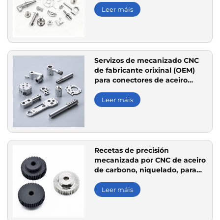
Leer máis
Servizos de mecanizado CNC
de fabricante orixinal (OEM)
para conectores de aceiro
inoxidable 304 e 316, e
aluminio 6061 e 7075, para
Leer máis
equipos industriais
Recetas de precisión
mecanizada por CNC de aceiro
de carbono, niquelado, para
sistemas de transmisión de
engrenaxes
Leer máis