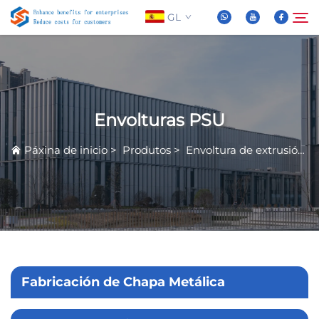
GL
Sobre Nós
Buscar
Envolturas PSU
Produtos
Páxina de inicio
>
Produtos
>
Envoltura de extrusión de aluminio
Novas
Preguntas Frequentes
Vídeo
Fabricación de Chapa Metálica
Contáctenos