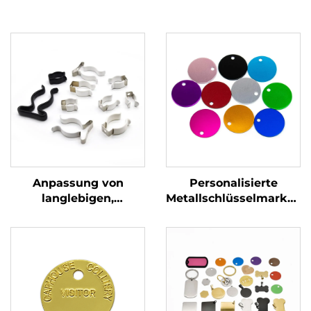
Anpassung von
Personalisierte
langlebigen,
Metallschlüsselmarken
widerstandsfähigen,
Edelstahl Stempel
U-förmigen
Blöcke Marken mit
Metallklemmen, mit
benutzerdefiniertem
Chromnickel
Gravierlogo
beschichtet,
Rohrspangen zur
Rohrbefestigung