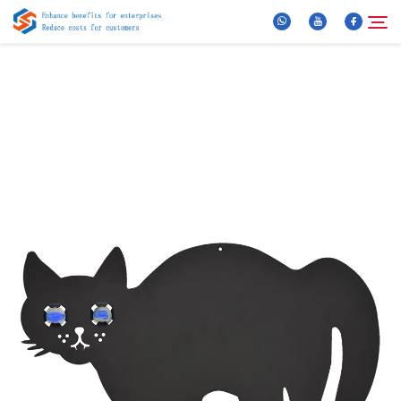
Über Uns
Suche
Produkte
Neuigkeiten
FAQ
Video
Kontaktieren Sie uns