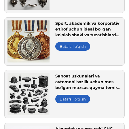
Sport, akademik va korporativ
e'tirof uchun ideal bo'lgan
ko'plab shakl va tuzatishlarda
mavjud bo'lgan maxsus sink
qotishma quyma medallar
Batafsil o'qish
Sanoat uskunalari va
avtomobilsozlik uchun mos
bo'lgan maxsus quyma temir
qismlari Bepul dizayn yordami
Batafsil o'qish
Alyuminiy quyma yoki CNC