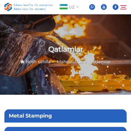
UZ
Biz Haqidida
Qidirish
Qatlamlar
Mahsulotlar
Bosh sahifa
>
Mahsulotlar
>
Qatlamlar
Yangiliklar
Tez-tez So'raladigan Savollar
Video
Metal Stamping
Biz bilan bog'lanish