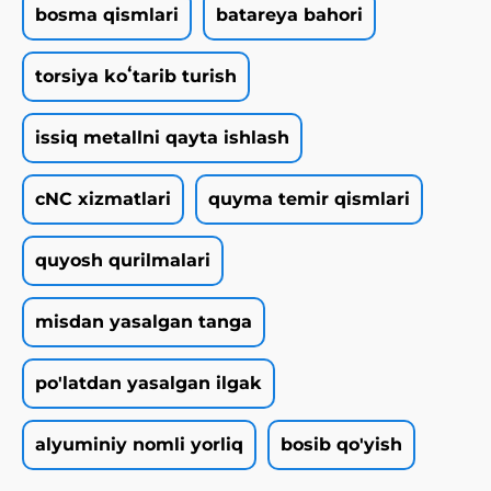
bosma qismlari
batareya bahori
torsiya koʻtarib turish
issiq metallni qayta ishlash
cNC xizmatlari
quyma temir qismlari
quyosh qurilmalari
misdan yasalgan tanga
po'latdan yasalgan ilgak
alyuminiy nomli yorliq
bosib qo'yish