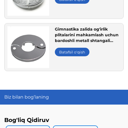
Gimnastika zalida og'irlik
plitalarini mahkamlash uchun
bardoshli metall shtangali
yoqa
Batafsil o'qish
Biz bilan bog‘laning
Bog'liq Qidiruv