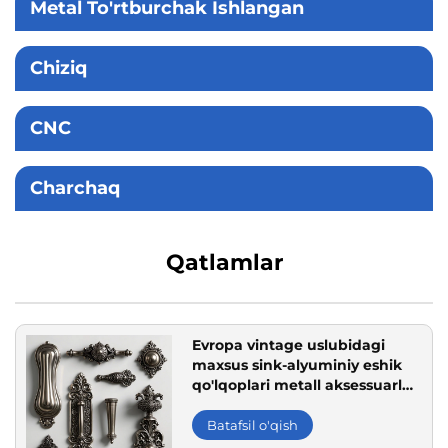
Metal To'rtburchak Ishlangan
Chiziq
CNC
Charchaq
Qatlamlar
Evropa vintage uslubidagi
maxsus sink-alyuminiy eshik
qo'lqoplari metall aksessuarlar
va dekorativ ilgaklar aniqlik
bilan quyish
Batafsil o'qish