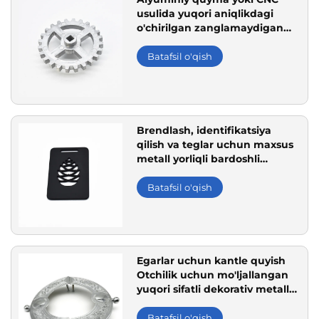
usulida yuqori aniqlikdagi
o'chirilgan zanglamaydigan
po'lat uzatish moslamasi
Batafsil o'qish
Brendlash, identifikatsiya
qilish va teglar uchun maxsus
metall yorliqli bardoshli
o'yilgan yorliq
Batafsil o'qish
Egarlar uchun kantle quyish
Otchilik uchun mo'ljallangan
yuqori sifatli dekorativ metall
kant
Batafsil o'qish