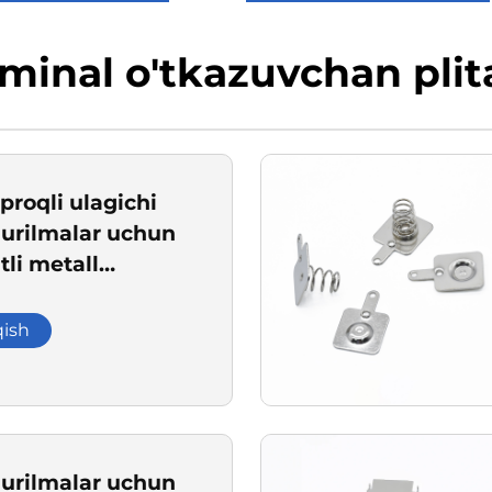
minal o'tkazuvchan plit
proqli ulagichi
qurilmalar uchun
tli metall
a kontaktlari
qish
qurilmalar uchun