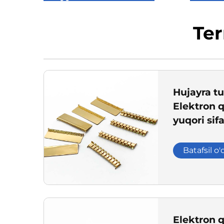
Ter
Hujayra tu
Elektron 
yuqori sifa
topraklam
Batafsil o'
Elektron 