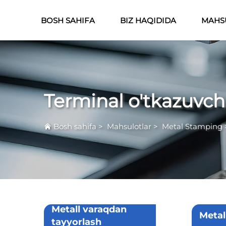
BOSH SAHIFA
BIZ HAQIDIDA
MAHS
Terminal o'tkazuvcha
Bosh sahifa
>
Mahsulotlar
>
Metal Stamping
Metall varaqdan
Metal
tayyorlash