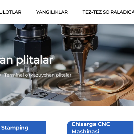
ULOTLAR
YANGILIKLAR
TEZ-TEZ SO'RALADIG
n plitalar
>
Terminal o'tkazuvchan plitalar
Chisarga CNC
 Stamping
Mashinasi