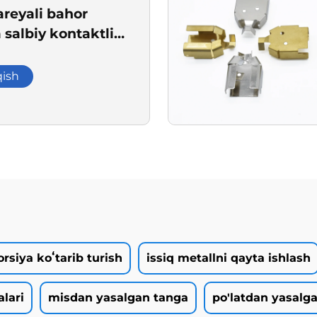
areyali bahor
salbiy kontaktli
qish
orsiya koʻtarib turish
issiq metallni qayta ishlash
lari
misdan yasalgan tanga
po'latdan yasalga