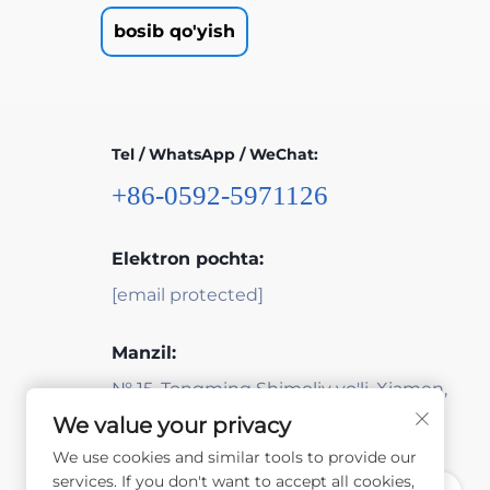
bosib qo'yish
Tel / WhatsApp / WeChat:
+86-0592-5971126
Elektron pochta:
[email protected]
Manzil:
№ 15, Tongming Shimoliy yo'li, Xiamen,
Fujian, Xitoy
We value your privacy
We use cookies and similar tools to provide our
services. If you don't want to accept all cookies,