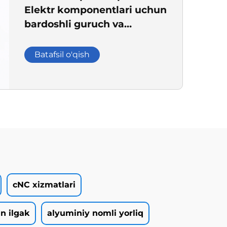
Elektr komponentlari uchun
bardoshli guruch va
po'latdan yasalgan aloqa
qisqichlari
Batafsil o'qish
cNC xizmatlari
n ilgak
alyuminiy nomli yorliq