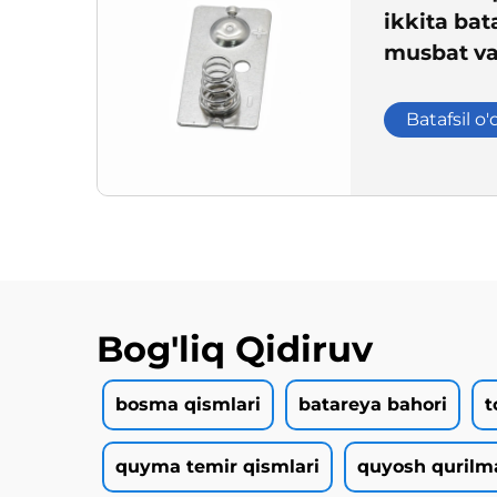
ikkita bat
musbat va 
bahor
Batafsil o'
Bog'liq Qidiruv
bosma qismlari
batareya bahori
t
quyma temir qismlari
quyosh qurilma