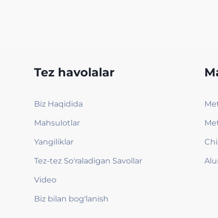
Tez havolalar
Ma
Biz Haqidida
Met
Mahsulotlar
Met
Yangiliklar
Chi
Tez-tez So'raladigan Savollar
Alu
Video
Biz bilan bog'lanish