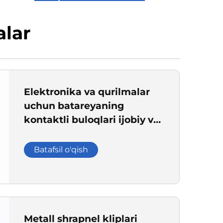
alar
Elektronika va qurilmalar
uchun batareyaning
kontaktli buloqlari ijobiy va
salbiy terminallari
Batafsil o'qish
Metall shrapnel kliplari