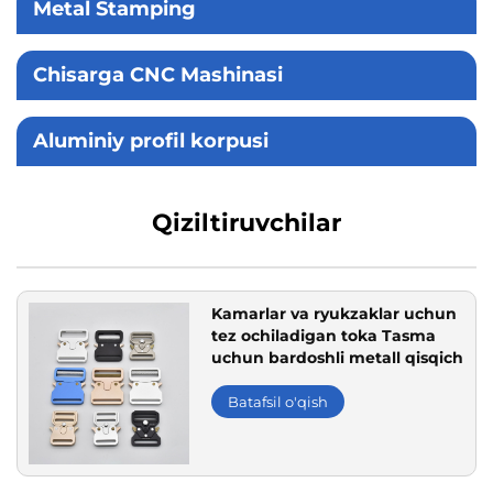
Metal Stamping
Chisarga CNC Mashinasi
Aluminiy profil korpusi
Qiziltiruvchilar
Kamarlar va ryukzaklar uchun
tez ochiladigan toka Tasma
uchun bardoshli metall qisqich
Batafsil o'qish