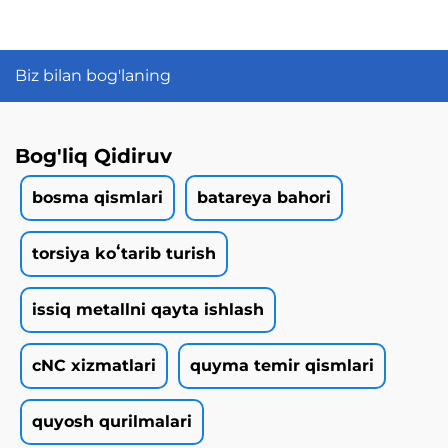
Biz bilan bog'laning
Bog'liq Qidiruv
bosma qismlari
batareya bahori
torsiya koʻtarib turish
issiq metallni qayta ishlash
cNC xizmatlari
quyma temir qismlari
quyosh qurilmalari