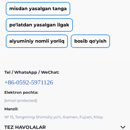
misdan yasalgan tanga
po'latdan yasalgan ilgak
alyuminiy nomli yorliq
bosib qo'yish
Tel / WhatsApp / WeChat:
+86-0592-5971126
Elektron pochta:
[email protected]
Manzil:
№ 15, Tongming Shimoliy yo'li, Xiamen, Fujian, Xitoy
TEZ HAVOLALAR