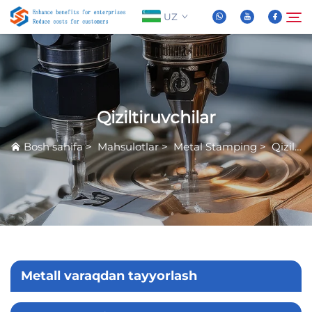
UZ
Biz Haqidida
Qidirish
Qiziltiruvchilar
Mahsulotlar
Bosh sahifa
>
Mahsulotlar
>
Metal Stamping
>
Qiziltiruvchilar
Yangiliklar
Tez-tez So'raladigan Savollar
Video
Metall varaqdan tayyorlash
Biz bilan bog'lanish