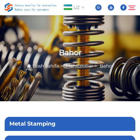
UZ
Biz Haqidida
Qidirish
Bahor
Mahsulotlar
Bosh sahifa
>
Mahsulotlar
>
Bahor
Yangiliklar
Tez-tez So'raladigan Savollar
Video
Metal Stamping
Biz bilan bog'lanish