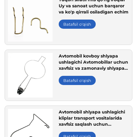
Uy va sanoat uchun barqaror
va ko'p qirrali osiladigan echim
Batafsil o'qish
Avtomobil kovboy shlyapa
ushlagichi Avtomobillar uchun
xavfsiz va zamonaviy shlyapa
saqlash echimi
Batafsil o'qish
Avtomobil shlyapa ushlagichi
kliplar transport vositalarida
xavfsiz saqlash uchun
mustahkam simli dizayn
Batafsil o'qish