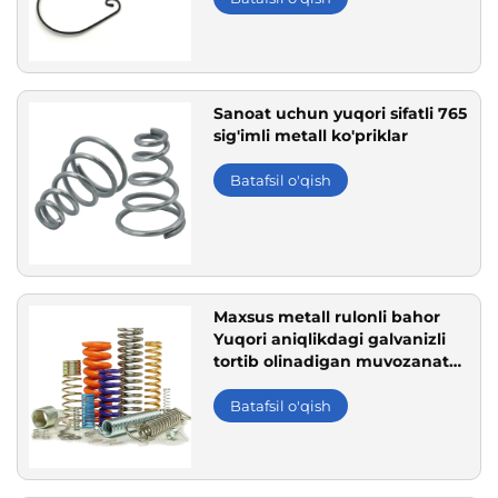
Sanoat uchun yuqori sifatli 765
sig'imli metall ko'priklar
Batafsil o'qish
Maxsus metall rulonli bahor
Yuqori aniqlikdagi galvanizli
tortib olinadigan muvozanat
siqish bahori
Batafsil o'qish