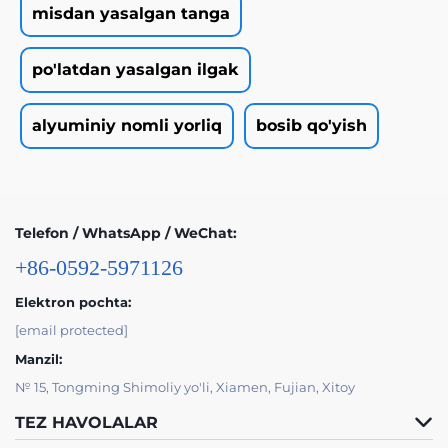
misdan yasalgan tanga
po'latdan yasalgan ilgak
alyuminiy nomli yorliq
bosib qo'yish
Telefon / WhatsApp / WeChat:
+86-0592-5971126
Elektron pochta:
[email protected]
Manzil:
№ 15, Tongming Shimoliy yo'li, Xiamen, Fujian, Xitoy
TEZ HAVOLALAR