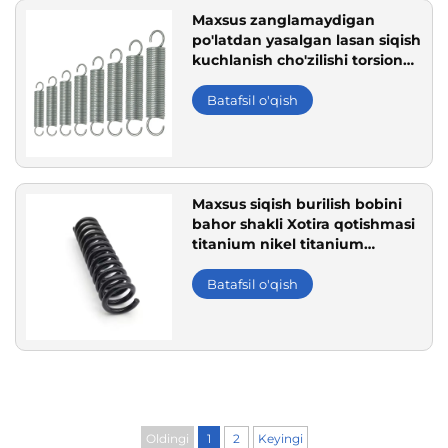
Maxsus zanglamaydigan
po'latdan yasalgan lasan siqish
kuchlanish cho'zilishi torsion
po'lat simli shakllar bahor
Batafsil o'qish
Maxsus siqish burilish bobini
bahor shakli Xotira qotishmasi
titanium nikel titanium
qotishma bahor
Batafsil o'qish
Oldingi
1
2
Keyingi