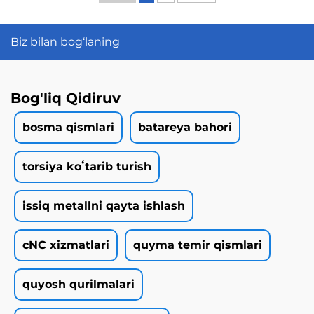
Biz bilan bog‘laning
Bog'liq Qidiruv
bosma qismlari
batareya bahori
torsiya koʻtarib turish
issiq metallni qayta ishlash
cNC xizmatlari
quyma temir qismlari
quyosh qurilmalari