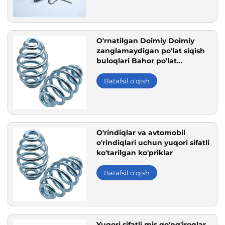
O'rnatilgan Doimiy Doimiy
zanglamaydigan po'lat siqish
buloqlari Bahor po'lat
materiallar sanoat vibratsiya
ekranlarida to'siq va qo'llab-
Batafsil o'qish
quvvatlash uchun ishlatiladi
O'rindiqlar va avtomobil
o'rindiqlari uchun yuqori sifatli
ko'tarilgan ko'priklar
Batafsil o'qish
Yuqori sifatli mis qo'ng'iroqlar