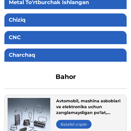
Metal To'rtburchak Ishlangan
Chiziq
CNC
Charchaq
Bahor
Avtomobil, mashina asboblari
va elektronika uchun
zanglamaydigan po'lat,
uglerodli po'lat va boshqa turli
xil maxsus shaklda ko'chirilgan
Batafsil o'qish
buloqlar