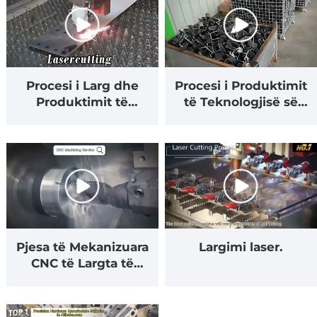
Procesi i Larg dhe
Procesi i Produktimit
Produktimit të
të Teknologjisë së
Largimit Laser në
Stempimit dhe
Metal Flet.
Largimit.
Pjesa të Mekanizuara
Largimi laser.
CNC të Largta të
Përshtatshme OEM
me Kualitet Larg.