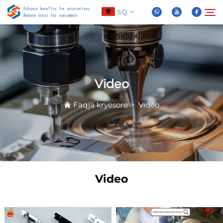
SQ
Rreth Nesh
Kërko
Video
Produktet
Faqja kryesore
>
Video
Lajme
Pyetje të Shpeshta
Video
Video
Kontaktoni Na