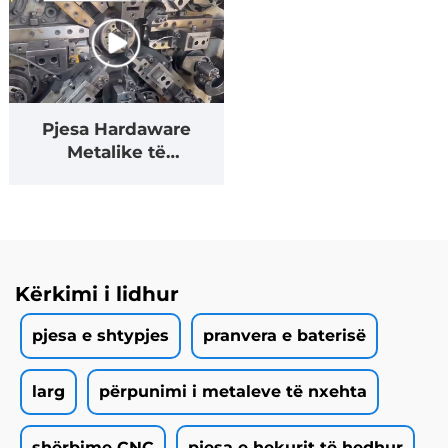
Pjesa Hardaware
Metalike të
Përcaktura me
Sipërfaqe, Zvarri i
Largtë i Thelit të
Largtë.
Kërkimi i lidhur
pjesa e shtypjes
pranvera e baterisë
larg
përpunimi i metaleve të nxehta
shërbime CNC
pjesa e hekurit të hedhur