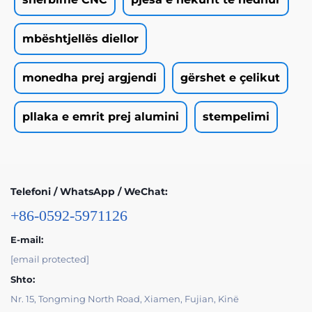
mbështjellës diellor
monedha prej argjendi
gërshet e çelikut
pllaka e emrit prej alumini
stempelimi
Telefoni / WhatsApp / WeChat:
+86-0592-5971126
E-mail:
[email protected]
Shto:
Nr. 15, Tongming North Road, Xiamen, Fujian, Kinë