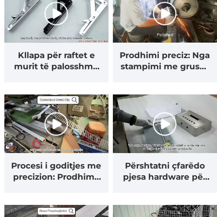
Kllapa për raftet e
Prodhimi preciz: Nga
murit të palosshme
stampimi me grusht
TCJH - Zgjidhja juaj
deri tek anodizimi
përfundimtare që
kursen hapësirë
Procesi i goditjes me
Përshtatni çfarëdo
precizion: Prodhim i
pjesa hardware për
personalizuar i
projektin tuaj.
kapëseve të tubave
metalikë