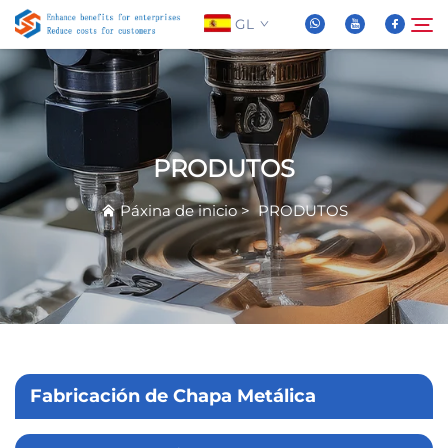
GL
Sobre Nós
Buscar
PRODUTOS
Produtos
Páxina de inicio
>
PRODUTOS
Novas
Preguntas Frequentes
Vídeo
Fabricación de Chapa Metálica
Contáctenos