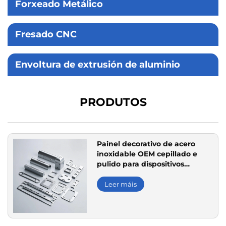
Forxeado Metálico
Fresado CNC
Envoltura de extrusión de aluminio
PRODUTOS
Painel decorativo de acero
inoxidable OEM cepillado e
pulido para dispositivos
electrónicos e decoración de
mobles
Leer máis