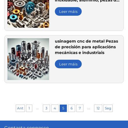
inoxidable, aluminio, pezas de
precisión de aceiro carbono
para sistemas de transmisión
Leer máis
usinagem cnc de metal Pezas
de precisión para aplicacións
mecánicas e industriais
Leer máis
...
...
Ant
1
3
4
5
6
7
12
Seg
Contacta connosco