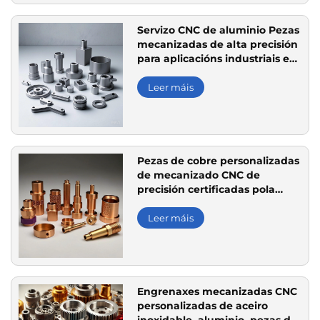
Servizo CNC de aluminio Pezas
mecanizadas de alta precisión
para aplicacións industriais e
electrónicas
Leer máis
Pezas de cobre personalizadas
de mecanizado CNC de
precisión certificadas pola
norma ISO para fabricantes
ópticos de semicondutores
Leer máis
Engrenaxes mecanizadas CNC
personalizadas de aceiro