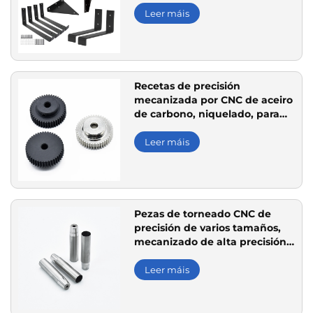
Leer máis
Recetas de precisión
mecanizada por CNC de aceiro
de carbono, niquelado, para
sistemas de transmisión de
engrenaxes
Leer máis
Pezas de torneado CNC de
precisión de varios tamaños,
mecanizado de alta precisión
de aceiro inoxidable
Leer máis