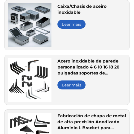
Caixa/Chasis de aceiro
inoxidable
Leer máis
Acero inoxidable de parede
personalizado 4 6 10 16 18 20
pulgadas soportes de
prateleira Estampación de
precisión para uso doméstico e
Leer máis
industrial
Fabricación de chapa de metal
de alta precisión Anodizado
Aluminio L Bracket para
parede