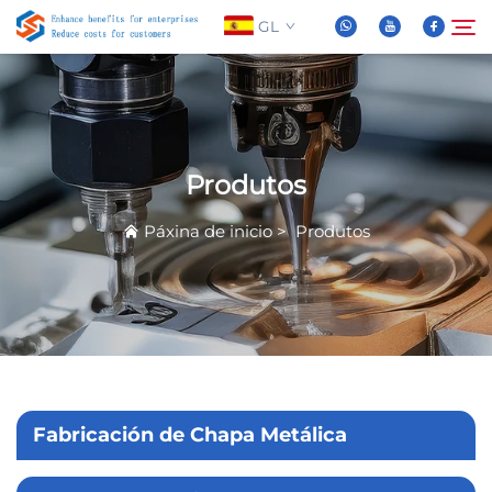
GL
Sobre Nós
Buscar
Produtos
Produtos
Páxina de inicio
>
Produtos
Novas
Preguntas Frequentes
Vídeo
Fabricación de Chapa Metálica
Contáctenos