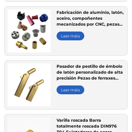
Fabricación de aluminio, latón,
aceiro, compoñentes
mecanizados por CNC, pezas
metálicas personalizadas en
aluminio, latón e aceiro
Leer máis
Pasador de pestillo de émbolo
de latón personalizado de alta
precisión Pezas de ferraxes
metálicas mecanizadas CNC
Leer máis
Varilla roscada Barra
totalmente roscada DIN976