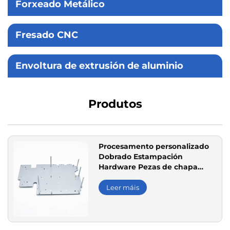
Forxeado Metálico
Fresado CNC
Envoltura de extrusión de aluminio
Produtos
Procesamento personalizado
Dobrado Estampación
Hardware Pezas de chapa
Pezas de corte con láser
laminadas en frío
Leer máis