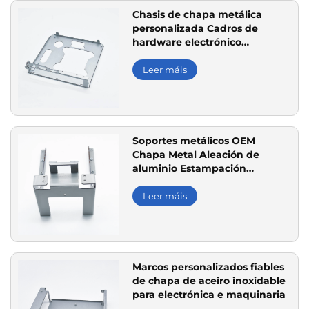
Chasis de chapa metálica
personalizada Cadros de
hardware electrónico
fabricados e estampados con
precisión
Leer máis
Soportes metálicos OEM
Chapa Metal Aleación de
aluminio Estampación
Prototipado de corte de chapa
Leer máis
Marcos personalizados fiables
de chapa de aceiro inoxidable
para electrónica e maquinaria