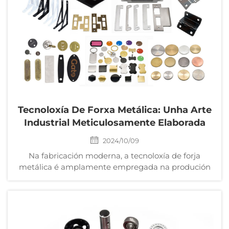
Tecnoloxía De Forxa Metálica: Unha Arte
Industrial Meticulosamente Elaborada
2024/10/09
Na fabricación moderna, a tecnoloxía de forja
metálica é amplamente empregada na produción
de diversos produtos pola súa alta eficiencia,
precisión e economía. Dende pezas para
automóviles ata a carcasa de produtos electrónicos,
a tecnoloxía de forja metálica está por todo...