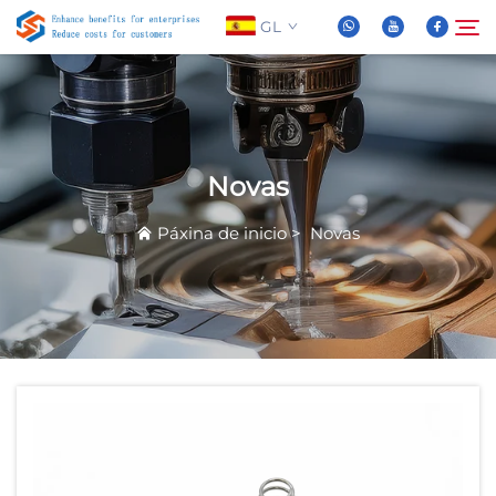
GL
Sobre Nós
Buscar
Novas
Produtos
Páxina de inicio
>
Novas
Novas
Preguntas Frequentes
Vídeo
Contáctenos