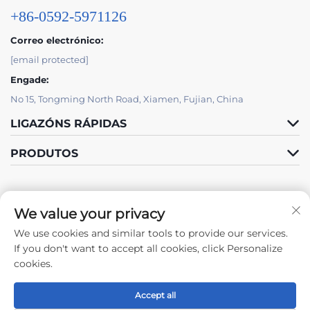
+86-0592-5971126
Correo electrónico:
[email protected]
Engade:
No 15, Tongming North Road, Xiamen, Fujian, China
LIGAZÓNS RÁPIDAS
PRODUTOS
We value your privacy
We use cookies and similar tools to provide our services.
Síguenos
If you don't want to accept all cookies, click Personalize
cookies.
Accept all
Dereitos de autor © 2024 por Xiamen Tongchengjianhui Industry &
Trade Co., Ltd. -
Política de privacidade