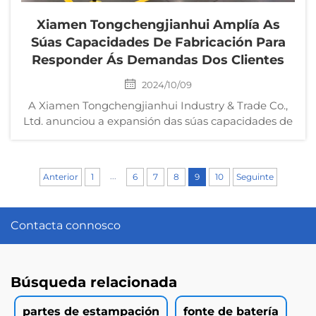
Xiamen Tongchengjianhui Amplía As
Súas Capacidades De Fabricación Para
Responder Ás Demandas Dos Clientes
2024/10/09
A Xiamen Tongchengjianhui Industry & Trade Co.,
Ltd. anunciou a expansión das súas capacidades de
fabricación para servir mellor á súa crecente base
de clientes. A empresa investiu forte na
modernización dos seus equipos e instalacións,
...
Anterior
1
6
7
8
9
10
Seguinte
asegurando que...
Contacta connosco
Búsqueda relacionada
partes de estampación
fonte de batería