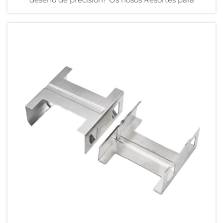
Batería Dúal ofrecen unha combinación inigualable
de exactitude, durabilidade e eficiencia de custo,
perfectos para unha ampla gama de aplicacións,
desde automoción ata dispositivos electrónicos...