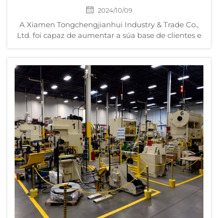
2024/10/09
A Xiamen Tongchengjianhui Industry & Trade Co.,
Ltd. foi capaz de aumentar a súa base de clientes e
manter clientes moi fieis grazas ao seu compromiso
coa excelencia e ao seu equipo equilibrado de
profesionais experimentados e enxeñeiros con
titulación. Esta combinaci...