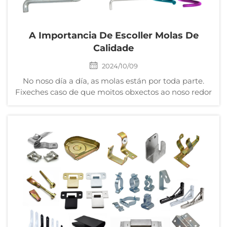
A Importancia De Escoller Molas De
Calidade
2024/10/09
No noso día a día, as molas están por toda parte.
Fixeches caso de que moitos obxectos ao noso redor
teñen este componente aparentemente
insignificante pero vital? Desde electrodomésticos e
mobles ata carros e xoguetes, as molas están por
todo. Hoxe, permítanos entrar...