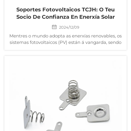
Soportes Fotovoltaicos TCJH: O Teu
Socio De Confianza En Enerxía Solar
2024/12/09
Mentres o mundo adopta as enerxías renovables, os
sistemas fotovoltaicos (PV) están á vangarda, sendo
os soportes fotovoltaicos desempeñando un papel
fundamental. TCJH, líder na industria, ofrece
soportes fotovoltaicos duradeiros e eficientes
deseñados para ofrecer estabilidade, rendemento
e...