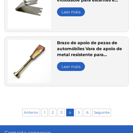
inoxidable para estantes e
almacenamento resistentes
Leer máis
Brazo de apoio de pezas de
automóbiles Vara de apoio de
metal resistente para
reparación e montaxe de
vehículos
Leer máis
Anterior
1
2
3
4
5
6
Seguinte
Contacta connosco