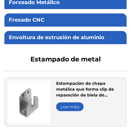
Forxeado Metálico
Fresado CNC
Envoltura de extrusión de aluminio
Estampado de metal
Estampación de chapa
metálica que forma clip de
reparación de biela de
engranaje automático de
aceiro inoxidable
Leer máis