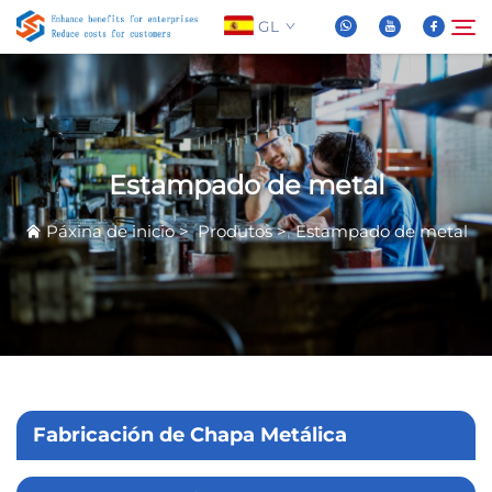
GL
Sobre Nós
Buscar
Estampado de metal
Produtos
Páxina de inicio
>
Produtos
>
Estampado de metal
Novas
Preguntas Frequentes
Vídeo
Fabricación de Chapa Metálica
Contáctenos