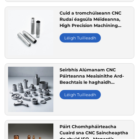
Cuid a tromchúiseann CNC
Rudaí éagsúla Méideanna,
High Precision Machining
cruach dhosmálta
Léigh Tuilleadh
Seirbhís Alúmanam CNC
Páirteanna Meaisínithe Ard-
Beachtais le haghaidh
Feidhmchláir Thionscail agus
Leictreonacha
Léigh Tuilleadh
Páirt Chomhpháirteacha
Cuaird sna CNC Saincheaptha