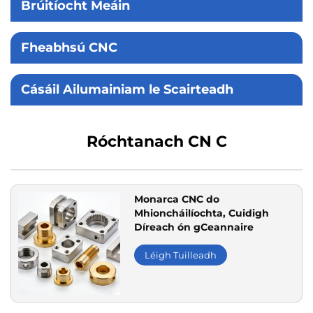
Brúitíocht Meáin
Fheabhsú CNC
Cásáil Ailumainiam le Scairteadh
Róchtanach CN C
Monarca CNC do
Mhioncháilíochta, Cuidigh
Díreach ón gCeannaire
Léigh Tuilleadh