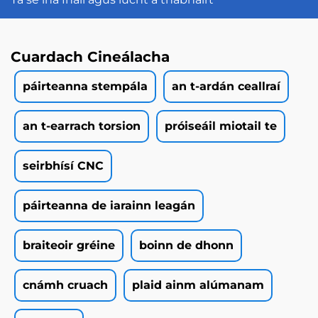
Cuardach Cineálacha
páirteanna stempála
an t-ardán ceallraí
an t-earrach torsion
próiseáil miotail te
seirbhísí CNC
páirteanna de iarainn leagán
braiteoir gréine
boinn de dhonn
cnámh cruach
plaid ainm alúmanam