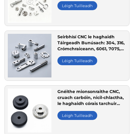
Léigh Tuilleadh
Seirbhísí CNC le haghaidh
Táirgeadh Bunúsach: 304, 316,
Crómchraiceann, 6061, 7075,
Alúiminiam, Nascanna,
Oiriúnach do Thaisceanna
Léigh Tuilleadh
Tionsclaíocha
Gnéithe mionsonraithe CNC,
cruach carbóin, nicil-chlactha,
le haghaidh córais tarchuir
gear
Léigh Tuilleadh