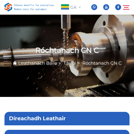
GA
Maidir Linn
Cuardaigh
Róchtanach CN C
Táirgí
Leathanach Baile
>
Táirgí
>
Róchtanach CN C
Nuachta
FAQ
Físeán
Díreachadh Leathair
Teasáil Linn