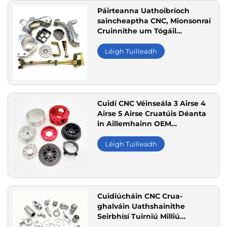
Páirteanna Uathoibríoch
saincheaptha CNC, Mionsonraí
Cruinnithe um Tógáil
Gluaiseachán
Léigh Tuilleadh
Cuidí CNC Véinseála 3 Airse 4
Airse 5 Airse Cruaṫúis Déanta
in Aillemhainn OEM
Cruthaithe
Léigh Tuilleadh
Cuidiúcháin CNC Crua-
ghalváin Uathshainithe
Seirbhísí Tuirniú Milliú
Mheaisínithe