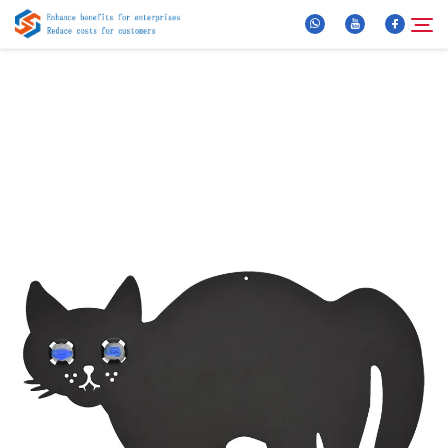
Über Uns
Suche
Produkte
Neuigkeiten
FAQ
Video
Kontaktieren Sie uns