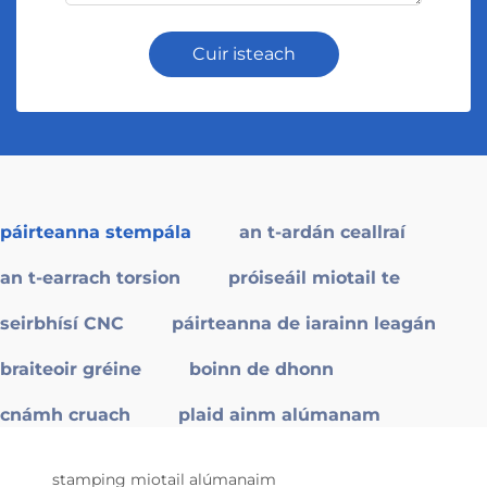
Cuir isteach
páirteanna stempála
an t-ardán ceallraí
an t-earrach torsion
próiseáil miotail te
seirbhísí CNC
páirteanna de iarainn leagán
braiteoir gréine
boinn de dhonn
cnámh cruach
plaid ainm alúmanam
stamping miotail alúmanaim