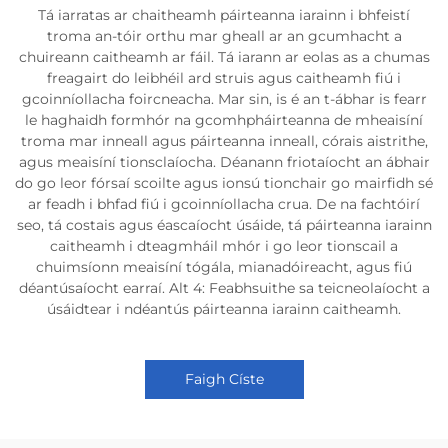
Tá iarratas ar chaitheamh páirteanna iarainn i bhfeistí
troma an-tóir orthu mar gheall ar an gcumhacht a
chuireann caitheamh ar fáil. Tá iarann ar eolas as a chumas
freagairt do leibhéil ard struis agus caitheamh fiú i
gcoinníollacha foircneacha. Mar sin, is é an t-ábhar is fearr
le haghaidh formhór na gcomhpháirteanna de mheaisíní
troma mar inneall agus páirteanna inneall, córais aistrithe,
agus meaisíní tionsclaíocha. Déanann friotaíocht an ábhair
do go leor fórsaí scoilte agus ionsú tionchair go mairfidh sé
ar feadh i bhfad fiú i gcoinníollacha crua. De na fachtóirí
seo, tá costais agus éascaíocht úsáide, tá páirteanna iarainn
caitheamh i dteagmháil mhór i go leor tionscail a
chuimsíonn meaisíní tógála, mianadóireacht, agus fiú
déantúsaíocht earraí. Alt 4: Feabhsuithe sa teicneolaíocht a
úsáidtear i ndéantús páirteanna iarainn caitheamh.
Faigh Císte