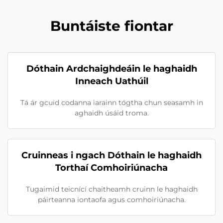
Buntáiste fiontar
Dóthain Ardchaighdeáin le haghaidh
Inneach Uathúil
Tá ár gcuid codanna iarainn tógtha chun seasamh in
aghaidh úsáid troma.
Cruinneas i ngach Dóthain le haghaidh
Torthaí Comhoiriúnacha
Tugaimid teicnící chaitheamh cruinn le haghaidh
páirteanna iontaofa agus comhoiriúnacha.