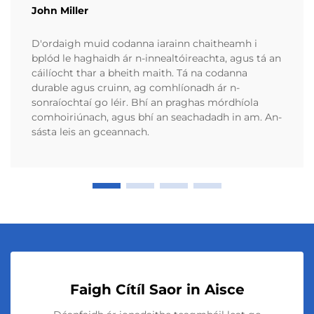
John Miller
D'ordaigh muid codanna iarainn chaitheamh i
bplód le haghaidh ár n-innealtóireachta, agus tá an
cáilíocht thar a bheith maith. Tá na codanna
durable agus cruinn, ag comhlíonadh ár n-
sonraíochtaí go léir. Bhí an praghas mórdhíola
comhoiriúnach, agus bhí an seachadadh in am. An-
sásta leis an gceannach.
Faigh Cítíl Saor in Aisce