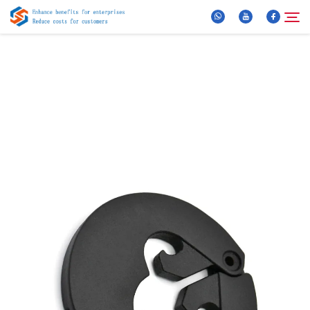
Maidir Linn
Cuardach
Táirgí
Nuacht
FAQ
Clip Scéime
Caint Linn