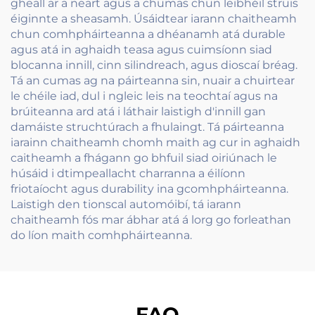
gheall ar a neart agus a chumas chun leibhéil struis
éiginnte a sheasamh. Úsáidtear iarann chaitheamh
chun comhpháirteanna a dhéanamh atá durable
agus atá in aghaidh teasa agus cuimsíonn siad
blocanna innill, cinn silindreach, agus dioscaí bréag.
Tá an cumas ag na páirteanna sin, nuair a chuirtear
le chéile iad, dul i ngleic leis na teochtaí agus na
brúiteanna ard atá i láthair laistigh d'innill gan
damáiste struchtúrach a fhulaingt. Tá páirteanna
iarainn chaitheamh chomh maith ag cur in aghaidh
caitheamh a fhágann go bhfuil siad oiriúnach le
húsáid i dtimpeallacht charranna a éilíonn
friotaíocht agus durability ina gcomhpháirteanna.
Laistigh den tionscal automóibí, tá iarann
chaitheamh fós mar ábhar atá á lorg go forleathan
do líon maith comhpháirteanna.
FAQ