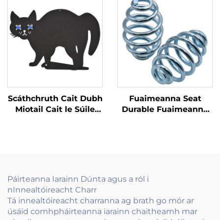
Bán le Lógó Engraving
Madraí Ainm
Saincheaptha
Clibeanna
Scáthchruth Cait Dubh
Fuaimeanna Seat
Miotail Cait le Súile
Durable Fuaimeanna
Marmair
Fiosrúcháin
Machnamhach
Ardchaighdeáin do
Chairs agus Suíocháin
Automotive
Páirteanna Iarainn Dúnta agus a ról i
nInnealtóireacht Charr
Tá innealtóireacht charranna ag brath go mór ar
úsáid comhpháirteanna iarainn chaitheamh mar