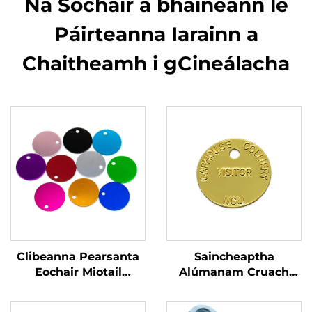
Na Sochair a bhaineann le
Páirteanna Iarainn a
Chaitheamh i gCineálacha
Clibeanna Pearsanta
Saincheaptha
Eochair Miotail
Alúmanam Cruach
Stampáil Cruach
Dhosmálta nó Prás
Dhosmálta Clibeanna
Glactha Greanta Ainm