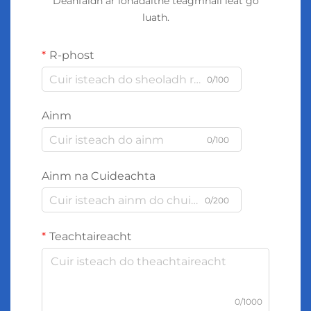
Déanfaidh ár ionadaithe teagmháil leat go
luath.
R-phost
0/100
Ainm
0/100
Ainm na Cuideachta
0/200
Teachtaireacht
0/1000