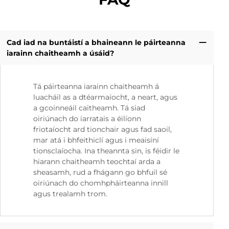
Cad iad na buntáistí a bhaineann le páirteanna
iarainn chaitheamh a úsáid?
Tá páirteanna iarainn chaitheamh á
luacháil as a dtéarmaíocht, a neart, agus
a gcoinneáil caitheamh. Tá siad
oiriúnach do iarratais a éilíonn
friotaíocht ard tionchair agus fad saoil,
mar atá i bhfeithiclí agus i meaisíní
tionsclaíocha. Ina theannta sin, is féidir le
hiarann chaitheamh teochtaí arda a
sheasamh, rud a fhágann go bhfuil sé
oiriúnach do chomhpháirteanna innill
agus trealamh trom.