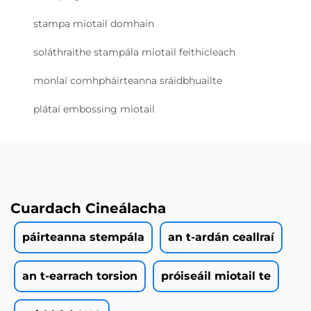
stampa miotail domhain
soláthraithe stampála miotail feithicleach
monlaí comhpháirteanna sráidbhuailte
plátaí embossing miotail
Cuardach Cineálacha
páirteanna stempála
an t-ardán ceallraí
an t-earrach torsion
próiseáil miotail te