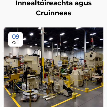
Innealtóireachta agus
Cruinneas
09
Oct