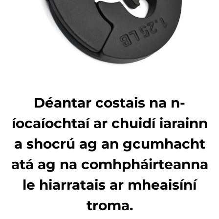
Déantar costais na n-
íocaíochtaí ar chuidí iarainn
a shocrú ag an gcumhacht
atá ag na comhpháirteanna
le hiarratais ar mheaisíní
troma.