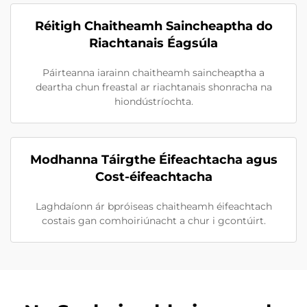
Réitigh Chaitheamh Saincheaptha do
Riachtanais Éagsúla
Páirteanna iarainn chaitheamh saincheaptha a
deartha chun freastal ar riachtanais shonracha na
hiondústríochta.
Modhanna Táirgthe Éifeachtacha agus
Cost-éifeachtacha
Laghdaíonn ár bpróiseas chaitheamh éifeachtach
costais gan comhoiriúnacht a chur i gcontúirt.