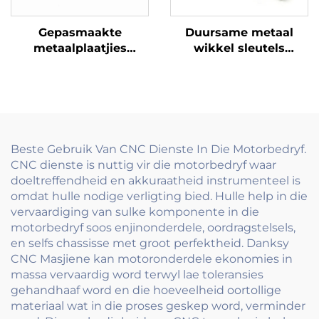
Gepasmaakte
Duursame metaal
metaalplaatjies
wikkel sleutels
Hondeplaatjies en
Precision vervaardig
naamborde Gegraveer
vir horlosies
en duursame
Speelgoed en
identifikasie
meganiese toestelle
Beste Gebruik Van CNC Dienste In Die Motorbedryf.
CNC dienste is nuttig vir die motorbedryf waar
doeltreffendheid en akkuraatheid instrumenteel is
omdat hulle nodige verligting bied. Hulle help in die
vervaardiging van sulke komponente in die
motorbedryf soos enjinonderdele, oordragstelsels,
en selfs chassisse met groot perfektheid. Danksy
CNC Masjiene kan motoronderdele ekonomies in
massa vervaardig word terwyl lae toleransies
gehandhaaf word en die hoeveelheid oortollige
materiaal wat in die proses geskep word, verminder