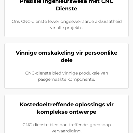
Presisie Ingenieurswese met CNC
Dienste
Ons CNC-dienste lewer ongeëwenaarde akkuraatheid
vir alle projekte.
Vinnige omskakeling vir persoonlike
dele
CNC-dienste bied vinnige produksie van
pasgemaakte komponente.
Kostedoeltreffende oplossings vir
komplekse ontwerpe
CNC-dienste bied doeltreffende, goedkoop
vervaardiging.