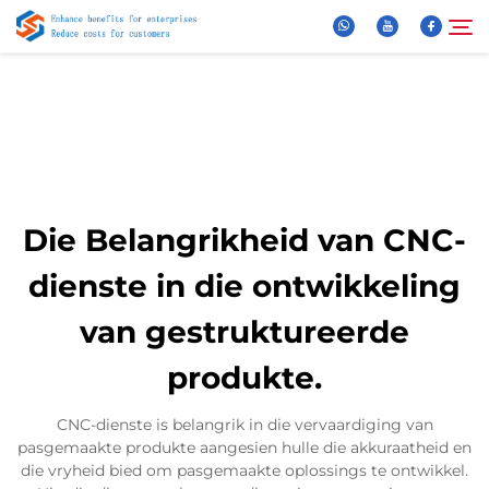
Oor Ons
Soek
Produkte
Die Belangrikheid van CNC-
Nuus
dienste in die ontwikkeling
van gestruktureerde
FAQ
produkte.
Video
CNC-dienste is belangrik in die vervaardiging van
pasgemaakte produkte aangesien hulle die akkuraatheid en
Kontak Ons
die vryheid bied om pasgemaakte oplossings te ontwikkel.