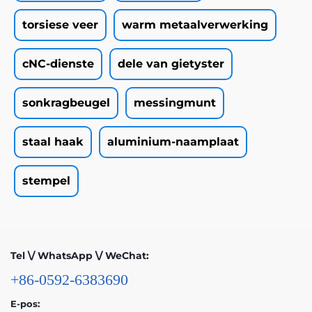
torsiese veer
warm metaalverwerking
cNC-dienste
dele van gietyster
sonkragbeugel
messingmunt
staal haak
aluminium-naamplaat
stempel
Tel \/ WhatsApp \/ WeChat:
+86-0592-6383690
E-pos: