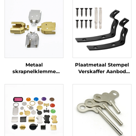
Metaal
Plaatmetaal Stempel
skrapnelklemme
Verskaffer Aanbod
Duursame koper- en
Motor Handskoen Box
staalkontakklemme
Herstel Sluiting
vir elektriese
Bracket Set/12
komponente