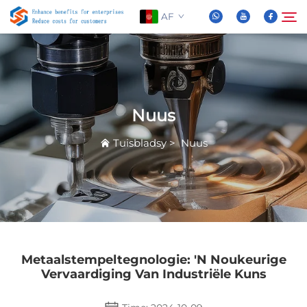
AF
Oor Ons
Soek
Nuus
Produkte
Tuisbladsy
>
Nuus
Nuus
FAQ
Video
Metaalstempeltegnologie: 'n Noukeurige
Vervaardiging Van Industriële Kuns
Kontak Ons