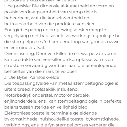
Hoë presisie: Die dimensie akkuraatheid en vorm en
posisie verdraagsaamheid van stamp dele is
beheerbaar, wat die konsekwentheid en
betroubaarheid van die produk te verseker.
Energiebesparing en omgewingsbeskerming: In
vergelyking met tradisionele verwerkingstegnologie het
die stempelproses 'n hoër benutting van grondstowwe
en verminder afval.
Diversifisering: Deur verskillende ontwerpe van vorms
kan produkte van verskillende komplekse vorms en
strukture vervaardig word om aan die uiteenlopende
behoeftes van die mark te voldoen.
3. Die Bybel Aansoekvelde
Die toepassingsvelde van metaalstempeltegnologie is
uiters breed, hoofsaaklik insluitend:
Motorbedryf: onderstel, motoronderdele,
enjinonderdele, ens., kan stempeltegnologie 'n perfekte
balans tussen sterkte en veiligheid bied.
Elektroniese toestelle: terminale geleidende
bykomstighede, huishoudelike toestel bykomstighede,
verbindings, ens, die fyn stempel proses verbeter die