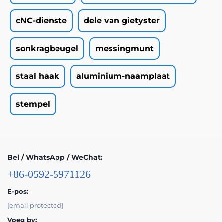
cNC-dienste
dele van gietyster
sonkragbeugel
messingmunt
staal haak
aluminium-naamplaat
stempel
Bel / WhatsApp / WeChat:
+86-0592-5971126
E-pos:
[email protected]
Voeg by: