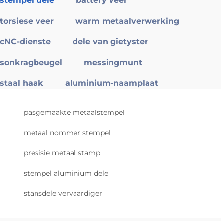
stempel dele
battery veer
torsiese veer
warm metaalverwerking
cNC-dienste
dele van gietyster
sonkragbeugel
messingmunt
staal haak
aluminium-naamplaat
pasgemaakte metaalstempel
metaal nommer stempel
presisie metaal stamp
stempel aluminium dele
stansdele vervaardiger