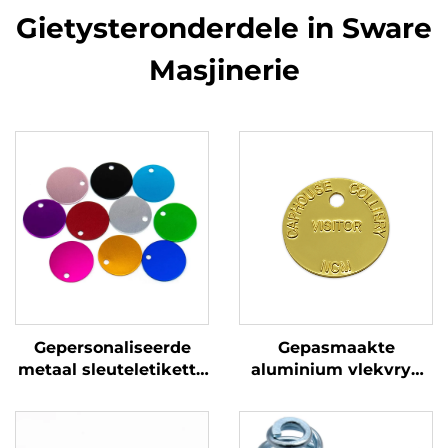
Gietysteronderdele in Sware
Masjinerie
Gepersonaliseerde
Gepasmaakte
metaal sleuteletikette
aluminium vlekvrye
Vlekvrye staal
staal of koper aanvaar
stempel leë etikette
gegraveerde honde-ID-
met pasgemaakte
naamplaatjies