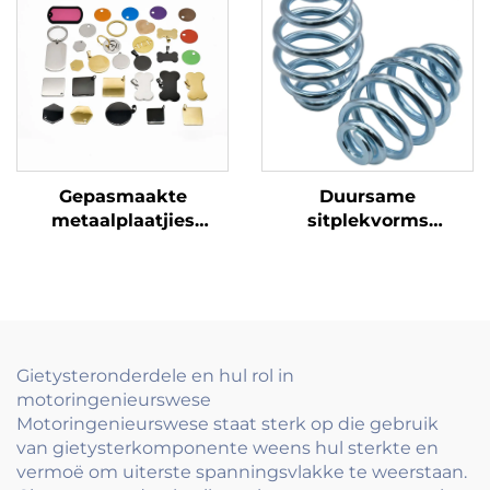
graveerlogo
Gepasmaakte
Duursame
metaalplaatjies
sitplekvorms
Hondeplaatjies en
Hoogwaardige
naamborde Gegraveer
ophangvorms vir
en duursame
stoele en motor
identifikasie
sitplekke
Gietysteronderdele en hul rol in
motoringenieurswese
Motoringenieurswese staat sterk op die gebruik
van gietysterkomponente weens hul sterkte en
vermoë om uiterste spanningsvlakke te weerstaan.