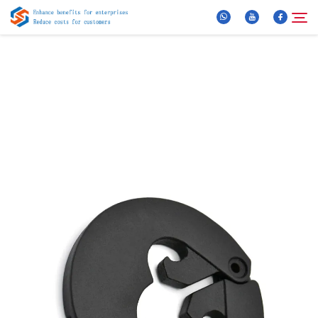
Oor Ons
Soek
Produkte
Nuus
FAQ
Video
Kontak Ons