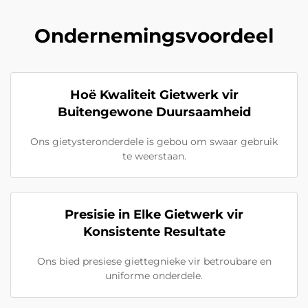
Ondernemingsvoordeel
Hoë Kwaliteit Gietwerk vir
Buitengewone Duursaamheid
Ons gietysteronderdele is gebou om swaar gebruik
te weerstaan.
Presisie in Elke Gietwerk vir
Konsistente Resultate
Ons bied presiese giettegnieke vir betroubare en
uniforme onderdele.