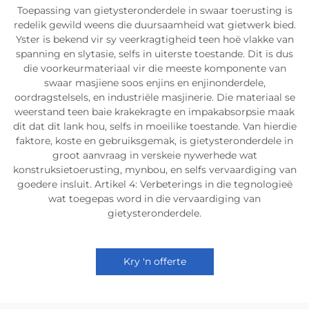
Toepassing van gietysteronderdele in swaar toerusting is
redelik gewild weens die duursaamheid wat gietwerk bied.
Yster is bekend vir sy veerkragtigheid teen hoë vlakke van
spanning en slytasie, selfs in uiterste toestande. Dit is dus
die voorkeurmateriaal vir die meeste komponente van
swaar masjiene soos enjins en enjinonderdele,
oordragstelsels, en industriële masjinerie. Die materiaal se
weerstand teen baie krakekragte en impakabsorpsie maak
dit dat dit lank hou, selfs in moeilike toestande. Van hierdie
faktore, koste en gebruiksgemak, is gietysteronderdele in
groot aanvraag in verskeie nywerhede wat
konstruksietoerusting, mynbou, en selfs vervaardiging van
goedere insluit. Artikel 4: Verbeterings in die tegnologieë
wat toegepas word in die vervaardiging van
gietysteronderdele.
Kry 'n offerte