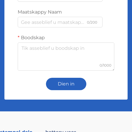
Maatskappy Naam
0/200
Boodskap
0/1000
Dien in