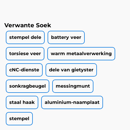
Verwante Soek
stempel dele
battery veer
torsiese veer
warm metaalverwerking
cNC-dienste
dele van gietyster
sonkragbeugel
messingmunt
staal haak
aluminium-naamplaat
stempel