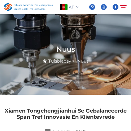
AF
Oor Ons
Soek
Nuus
Produkte
Tuisbladsy
>
Nuus
Nuus
FAQ
Video
Xiamen Tongchengjianhui Se Gebalanceerde
Span Tref Innovasie En Kliëntevrede
Kontak Ons