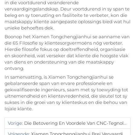
in die voortdurend veranderende
vervaardigingslandskap. Deur voortdurend in sy span te
beleg en sy toerusting en fasiliteite te verbeter, kon die
maatskappy kliente aangepaste oplossings bied wat hul
unieke behoeftes dek.
Boonop het Xiamen Tongchengjianhui se aanname van
die 6S Filosofie sy klientesorgvermoëns nóg verbeter.
Hierdie filosofie fokus op doeltreffendheid, organisasie
en skoonheid, wat verseker dat kliente die hoogste vlak
van diens en ondersteuning van die maatskappy
ontvang.
In samenvatting, is Xiamen Tongchengjianhui se
gebalanseerde span van ervare professionele en
gekwalifiseerde ingenieurs, saam met sy toewyding tot
uitnemendheid en klientevredenheid, die sleutel tot sy
sukses in die groei van sy klienteskus en die behou van
lojale klante.
Vorige:
Die Betovering En Voordele Van CNC-Tegnologie
Volgende:
Xiamen Tongchengjianhui Brei Vervaardigingsvermoëns Uit Om Kliëntevrae Te Voldoen