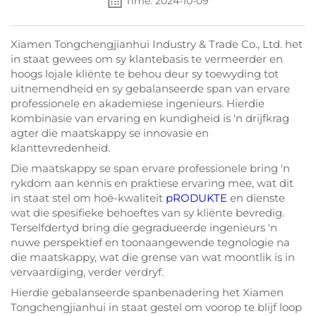
Time: 2024-10-09
Xiamen Tongchengjianhui Industry & Trade Co., Ltd. het
in staat gewees om sy klantebasis te vermeerder en
hoogs lojale kliënte te behou deur sy toewyding tot
uitnemendheid en sy gebalanseerde span van ervare
professionele en akademiese ingenieurs. Hierdie
kombinasie van ervaring en kundigheid is 'n drijfkrag
agter die maatskappy se innovasie en
klanttevredenheid.
Die maatskappy se span ervare professionele bring 'n
rykdom aan kennis en praktiese ervaring mee, wat dit
in staat stel om hoë-kwaliteit
pRODUKTE
en dienste
wat die spesifieke behoeftes van sy kliënte bevredig.
Terselfdertyd bring die gegradueerde ingenieurs 'n
nuwe perspektief en toonaangewende tegnologie na
die maatskappy, wat die grense van wat moontlik is in
vervaardiging, verder verdryf.
Hierdie gebalanseerde spanbenadering het Xiamen
Tongchengjianhui in staat gestel om voorop te blijf loop