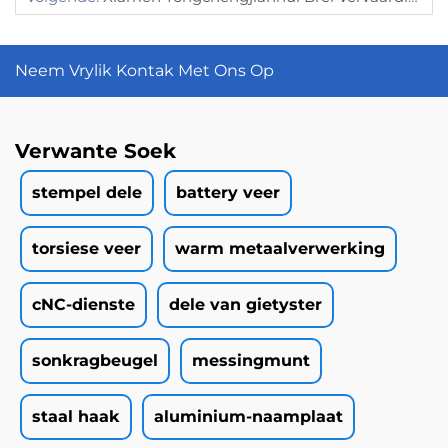
Neem Vrylik Kontak Met Ons Op
Verwante Soek
stempel dele
battery veer
torsiese veer
warm metaalverwerking
cNC-dienste
dele van gietyster
sonkragbeugel
messingmunt
staal haak
aluminium-naamplaat