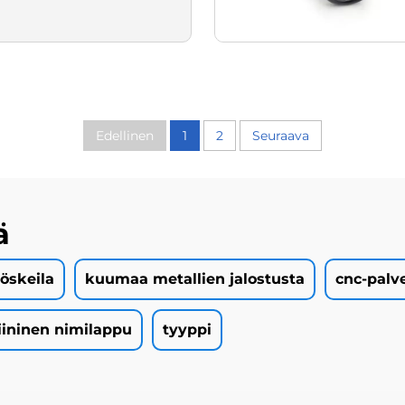
Edellinen
1
2
Seuraava
ä
öskeila
kuumaa metallien jalostusta
cnc-palv
ininen nimilappu
tyyppi