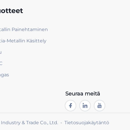
otteet
allin Painehtaminen
tia-Metallin Käsittely
u
C
ngas
Seuraa meitä
ndustry & Trade Co., Ltd. -
Tietosuojakäytäntö