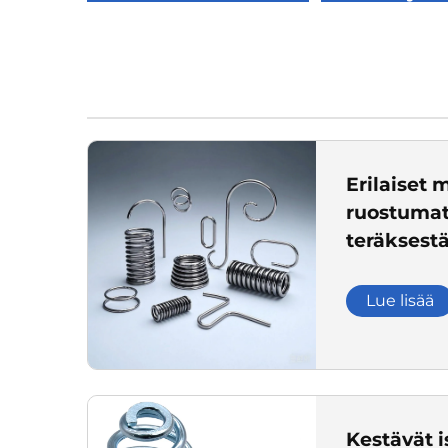
Erilaiset
ruostuma
teräksestä,
muusta aut
elektronii
Lue lisää
valmistuk
Kestävät i