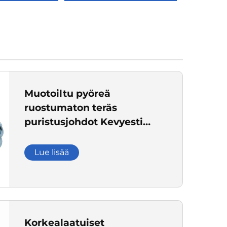
Muotoiltu pyöreä
ruostumaton teräs
puristusjohdot Kevyesti
valmistettu teräsmateriaali
Käytetään tyhjentämiseen
Lue lisää
ja tukemiseen teollisissa
värähtelyä valvoviin
näyttöihin
Korkealaatuiset