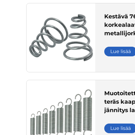
Kestävä 7
korkealaa
metallijork
sovelluksi
Lue lisää
Muotoitet
teräs kaap
jännitys l
teräs lan
Lue lisää