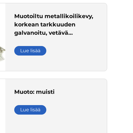
Muotoiltu metallikoilikevy,
korkean tarkkuuden
galvanoitu, vetävä
tasapaino, puristuskevy
Lue lisää
Muoto: muisti
Lue lisää