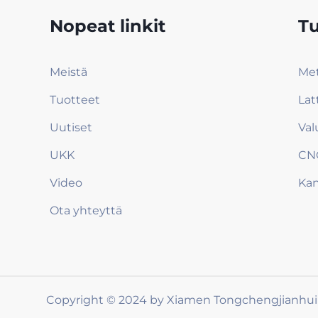
Nopeat linkit
Tu
Meistä
Met
Tuotteet
Lat
Uutiset
Val
UKK
CN
Video
Ka
Ota yhteyttä
Copyright © 2024 by Xiamen Tongchengjianhui I