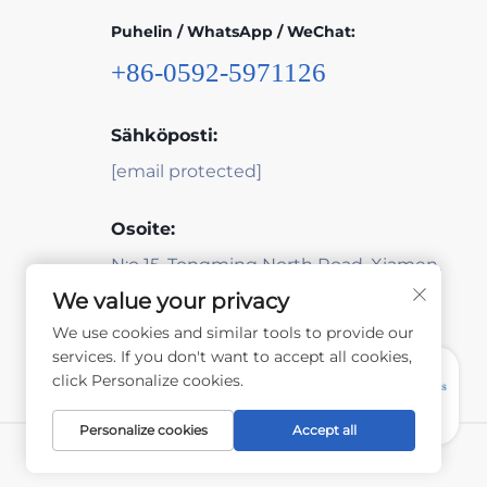
Puhelin / WhatsApp / WeChat:
+86-0592-5971126
Sähköposti:
[email protected]
Osoite:
N:o 15, Tongming North Road, Xiamen,
Fujian, Kiina
We value your privacy
We use cookies and similar tools to provide our
services. If you don't want to accept all cookies,
click Personalize cookies.
Personalize cookies
Accept all