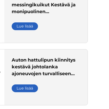
messingikuikut Kestävä ja
monipuolinen
ripustusratkaisu kodille ja
teollisuudelle
Lue lisää
Auton hattulipun kiinnitys
kestävä johtolanka
ajoneuvojen turvalliseen
hattuvarastointiin
Lue lisää