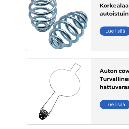
Korkealaat
autoistui
ripustuslä
Lue lisää
Auton co
Turvalline
hattuvaras
ajoneuvoil
Lue lisää