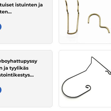
uiset istuinten ja
nten
hteet
wboyhattupyssy
n ja tyylikäs
tointikestys
le