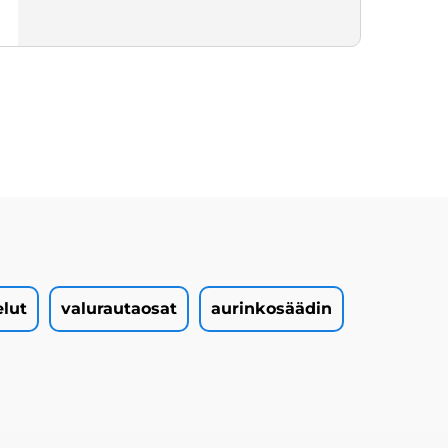
elut
valurautaosat
aurinkosäädin