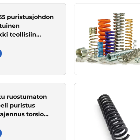
65 puristusjohdon
tuinen
ki teollisiin
in
tu ruostumaton
eli puristus
aajennus torsio
ka muotot kevät