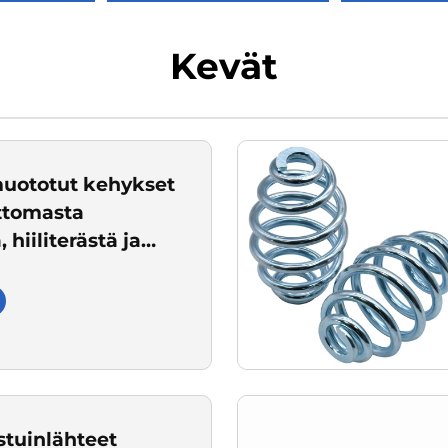
Kevät
 muototut kehykset
ttomasta
 hiiliterästä ja
o-, kone- ja
kkalaitteiden
seen
stuinlähteet