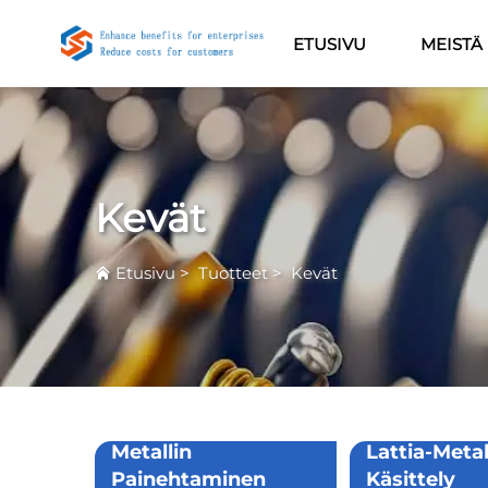
ETUSIVU
MEISTÄ
Kevät
Etusivu
>
Tuotteet
>
Kevät
Metallin
Lattia-Metal
Painehtaminen
Käsittely