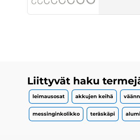
Liittyvät haku termej
leimausosat
akkujen keihä
väänn
messinginkolikko
teräskäpi
alumi