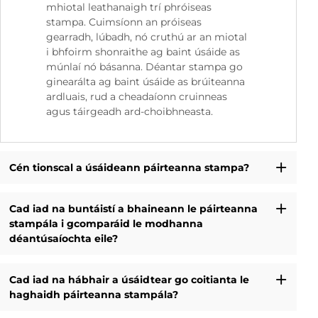
mhiotal leathanaigh trí phróiseas
stampa. Cuimsíonn an próiseas
gearradh, lúbadh, nó cruthú ar an miotal
i bhfoirm shonraithe ag baint úsáide as
múnlaí nó básanna. Déantar stampa go
ginearálta ag baint úsáide as brúiteanna
ardluais, rud a cheadaíonn cruinneas
agus táirgeadh ard-choibhneasta.
Cén tionscal a úsáideann páirteanna stampa?
Cad iad na buntáistí a bhaineann le páirteanna
stampála i gcomparáid le modhanna
déantúsaíochta eile?
Cad iad na hábhair a úsáidtear go coitianta le
haghaidh páirteanna stampála?