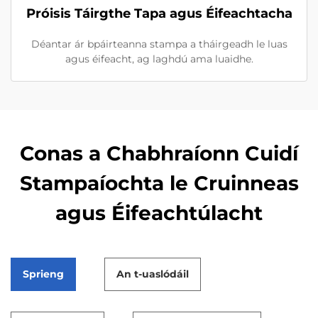
Próisis Táirgthe Tapa agus Éifeachtacha
Déantar ár bpáirteanna stampa a tháirgeadh le luas
agus éifeacht, ag laghdú ama luaidhe.
Conas a Chabhraíonn Cuidí
Stampaíochta le Cruinneas
agus Éifeachtúlacht
Sprieng
An t-uaslódáil