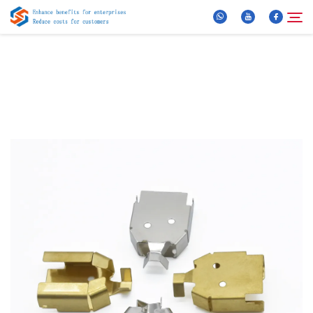
Maidir Linn
Cuardach
Táirgí
Nuacht
FAQ
Clip Scéime
Caint Linn