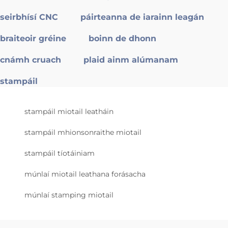
seirbhísí CNC
páirteanna de iarainn leagán
braiteoir gréine
boinn de dhonn
cnámh cruach
plaid ainm alúmanam
stampáil
stampáil miotail leatháin
stampáil mhionsonraithe miotail
stampáil tíotáiniam
múnlaí miotail leathana forásacha
múnlaí stamping miotail