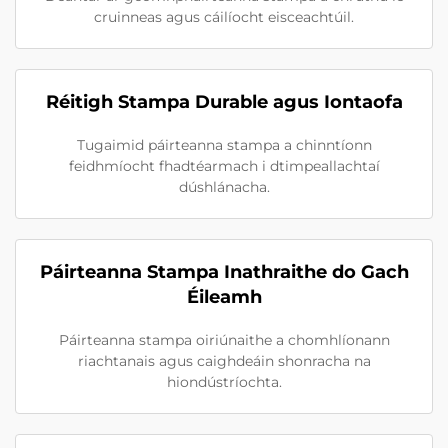
cruinneas agus cáilíocht eisceachtúil.
Réitigh Stampa Durable agus Iontaofa
Tugaimid páirteanna stampa a chinntíonn
feidhmíocht fhadtéarmach i dtimpeallachtaí
dúshlánacha.
Páirteanna Stampa Inathraithe do Gach
Éileamh
Páirteanna stampa oiriúnaithe a chomhlíonann
riachtanais agus caighdeáin shonracha na
hiondústríochta.