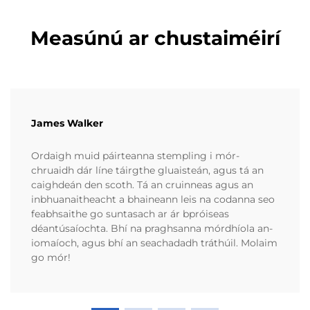
Measúnú ar chustaiméirí
James Walker
Ordaigh muid páirteanna stempling i mór-
chruaidh dár líne táirgthe gluaisteán, agus tá an
caighdeán den scoth. Tá an cruinneas agus an
inbhuanaitheacht a bhaineann leis na codanna seo
feabhsaithe go suntasach ar ár bpróiseas
déantúsaíochta. Bhí na praghsanna mórdhíola an-
iomaíoch, agus bhí an seachadadh tráthúil. Molaim
go mór!