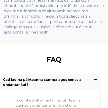
stampaíocht a mheas mar níos cairdiúla don
chomhshaol ná próisis eile mar is féidir le daoine eile
níos mó fuinnimh a chaitheamh nó níos mó
dramhaíl a chruthú. I réigiún tionsclaíocha an
domhain áit a ndéantar páirteanna stampaíochta a
tháirgeadh agus a úsáid, is réiteach cuí é chun
astaíochtaí a ghearradh.
FAQ
Cad iad na páirteanna stampa agus conas a
dhéantar iad?
Is comhoibrithe miotail iad páirteanna
stampa a dhéantar trí bhrú a chur ar