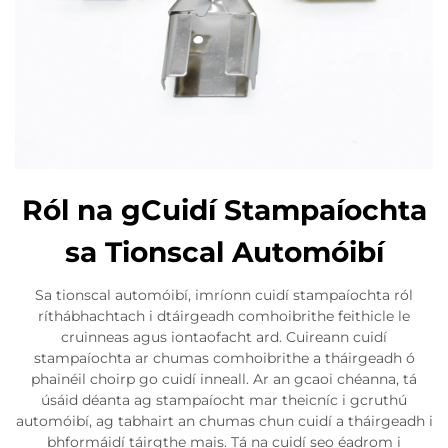
Ról na gCuidí Stampaíochta
sa Tionscal Automóibí
Sa tionscal automóibí, imríonn cuidí stampaíochta ról
ríthábhachtach i dtáirgeadh comhoibrithe feithicle le
cruinneas agus iontaofacht ard. Cuireann cuidí
stampaíochta ar chumas comhoibrithe a tháirgeadh ó
phainéil choirp go cuidí inneall. Ar an gcaoi chéanna, tá
úsáid déanta ag stampaíocht mar theicníc i gcruthú
automóibí, ag tabhairt an chumas chun cuidí a tháirgeadh i
bhformáidí táirgthe mais. Tá na cuidí seo éadrom i