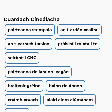
Cuardach Cineálacha
páirteanna stempála
an t-ardán ceallraí
an t-earrach torsion
próiseáil miotail te
seirbhísí CNC
páirteanna de iarainn leagán
braiteoir gréine
boinn de dhonn
cnámh cruach
plaid ainm alúmanam