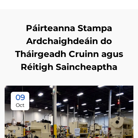
Páirteanna Stampa
Ardchaighdeáin do
Tháirgeadh Cruinn agus
Réitigh Saincheaptha
09
Oct