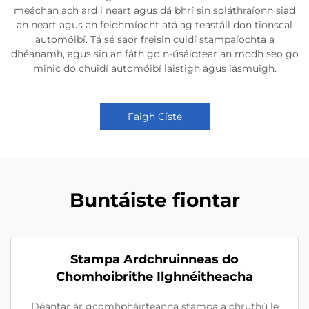
meáchan ach ard i neart agus dá bhrí sin soláthraíonn siad
an neart agus an feidhmíocht atá ag teastáil don tionscal
automóibí. Tá sé saor freisin cuidí stampaíochta a
dhéanamh, agus sin an fáth go n-úsáidtear an modh seo go
minic do chuidí automóibí laistigh agus lasmuigh.
Faigh Císte
Buntáiste fiontar
Stampa Ardchruinneas do
Chomhoibrithe Ilghnéitheacha
Déantar ár gcomhpháirteanna stampa a chruthú le