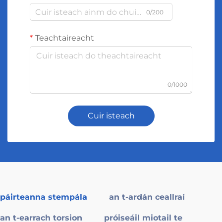
0/200
Teachtaireacht
0/1000
Cuir isteach
páirteanna stempála
an t-ardán ceallraí
an t-earrach torsion
próiseáil miotail te