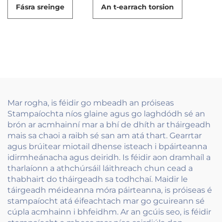
Fásra sreinge
An t-earrach torsion
Mar rogha, is féidir go mbeadh an próiseas
Stampaíochta níos glaine agus go laghdódh sé an
brón ar acmhainní mar a bhí de dhíth ar tháirgeadh
mais sa chaoi a raibh sé san am atá thart. Gearrtar
agus brúitear miotail dhense isteach i bpáirteanna
idirmheánacha agus deiridh. Is féidir aon dramhaíl a
tharlaíonn a athchúrsáil láithreach chun cead a
thabhairt do tháirgeadh sa todhchaí. Maidir le
táirgeadh méideanna móra páirteanna, is próiseas é
stampaíocht atá éifeachtach mar go gcuireann sé
cúpla acmhainn i bhfeidhm. Ar an gcúis seo, is féidir