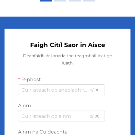
Faigh Cítíl Saor in Aisce
Déanfaidh ár ionadaithe teagmháil leat go
luath.
R-phost
0/100
Ainm
0/100
Ainm na Cuideachta