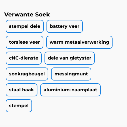
Verwante Soek
stempel dele
battery veer
torsiese veer
warm metaalverwerking
cNC-dienste
dele van gietyster
sonkragbeugel
messingmunt
staal haak
aluminium-naamplaat
stempel