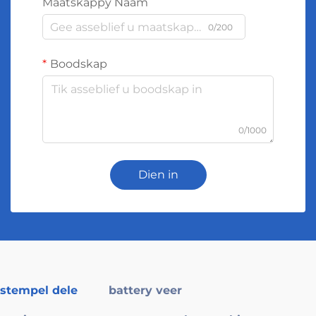
Maatskappy Naam
0/200
Boodskap
0/1000
Dien in
stempel dele
battery veer