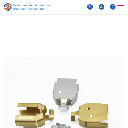
Oor Ons
Soek
Produkte
Nuus
FAQ
Video
Kontak Ons