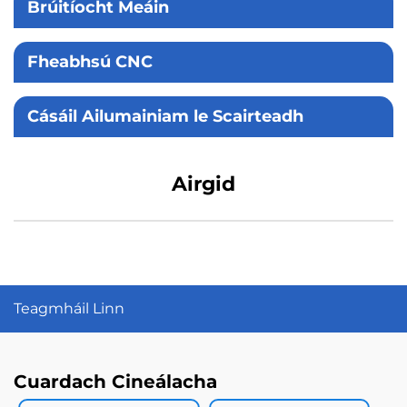
Brúitíocht Meáin
Fheabhsú CNC
Cásáil Ailumainiam le Scairteadh
Airgid
Teagmháil Linn
Cuardach Cineálacha