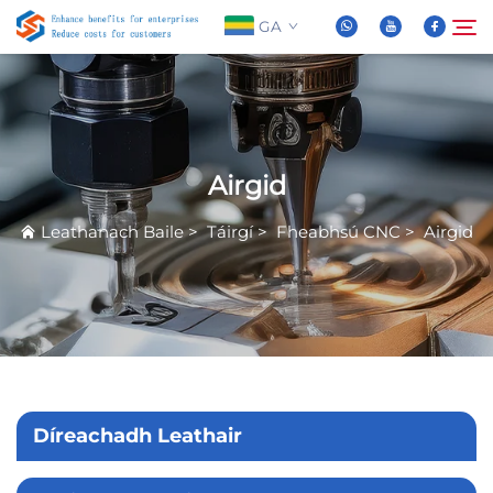
GA
Maidir Linn
Cuardaigh
Airgid
Táirgí
Leathanach Baile
>
Táirgí
>
Fheabhsú CNC
>
Airgid
Nuachta
FAQ
Físeán
Díreachadh Leathair
Teasáil Linn