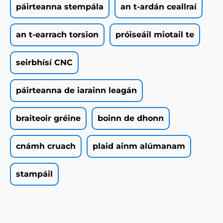
páirteanna stempála
an t-ardán ceallraí
an t-earrach torsion
próiseáil miotail te
seirbhísí CNC
páirteanna de iarainn leagán
braiteoir gréine
boinn de dhonn
cnámh cruach
plaid ainm alúmanam
stampáil