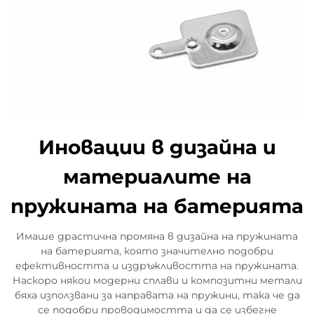
Иновации в дизайна и
материалите на
пружината на батерията
Имаше драстична промяна в дизайна на пружината
на батерията, която значително подобри
ефективността и издръжливостта на пружината.
Наскоро някои модерни сплави и композитни метали
бяха използвани за направата на пружини, така че да
се подобри проводимостта и да се избегне