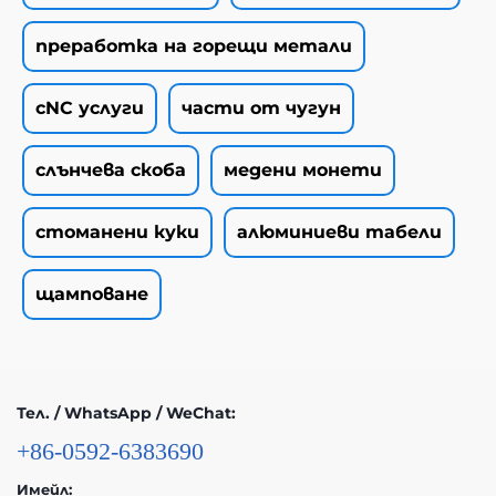
преработка на горещи метали
cNC услуги
части от чугун
слънчева скоба
медени монети
стоманени куки
алюминиеви табели
щамповане
Тел. / WhatsApp / WeChat:
+86-0592-6383690
Имейл: