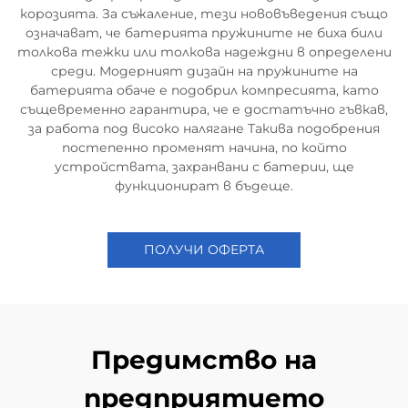
корозията. За съжаление, тези нововъведения също
означават, че батерията пружините не биха били
толкова тежки или толкова надеждни в определени
среди. Модерният дизайн на пружините на
батерията обаче е подобрил компресията, като
същевременно гарантира, че е достатъчно гъвкав,
за работа под високо налягане Такива подобрения
постепенно променят начина, по който
устройствата, захранвани с батерии, ще
функционират в бъдеще.
ПОЛУЧИ ОФЕРТА
Предимство на
предприятието