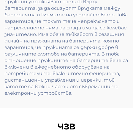
пружини упражняват натиск върху
батерията, за да осигурят връзката между
батерията и клемите на устройството. Това
гарантира, че токът тече непрекъснато и
напрежението няма да спада или да се колебае
значително. Има обаче гъвкавост в сегашния
дизайн на пружината на батерията, която
гарантира, че пружината се държи добре в
различните слотове на батерията. В това
отношение пружините на батериите вече са
включени в ежедневното оборудване на
потребителите, включително фенерчета,
дистанционни управления и играчки, тъй
като те са важни части от съвременните
електронни устройства.
ЧЗВ