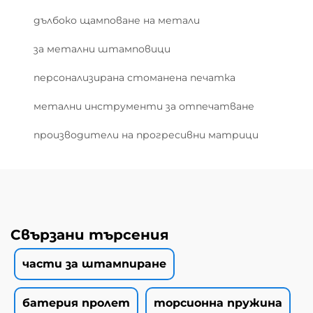
дълбоко щамповане на метали
за метални штамповици
персонализирана стоманена печатка
метални инструменти за отпечатване
производители на прогресивни матрици
Свързани търсения
части за штампиране
батерия пролет
торсионна пружина