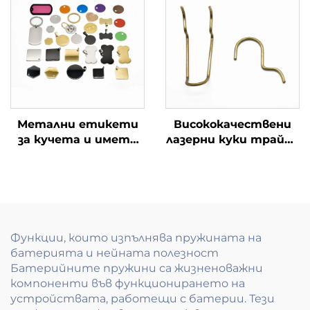
мраморни очи
Метални етикети
Висококачествени
за кучета и имета
лазерни куки трайно
на кучета
и гъвкаво решение за
окачване за дома и
промишлеността
Функции, които изпълнява пружината на
батерията и нейната полезност
Батерийните пружини са жизненоважни
компоненти във функционирането на
устройствата, работещи с батерии. Тези