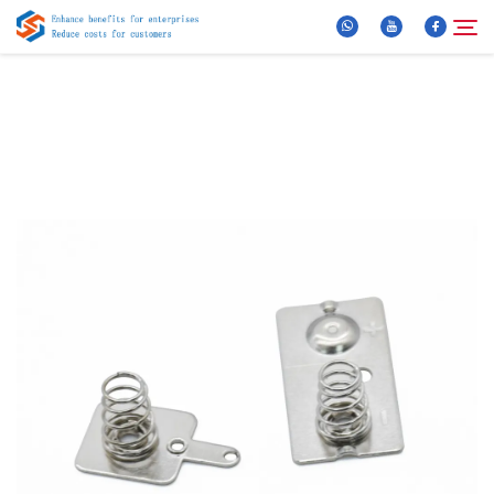
За нас
Търсене
Продукти
Новини
ЧЗВ
Видео
Контактирайте Нас