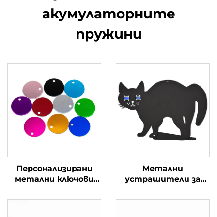
акумулаторните
пружини
Персонализирани
Метални
метални ключови
устрашители за
маркери от
котки Силует на
неръждаема
черна котка с
стомана
отразяващи