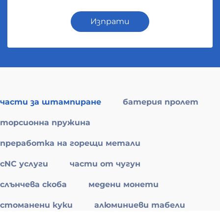
Изпрати
части за штампиране
батерия пролет
торсионна пружина
преработка на горещи метали
cNC услуги
части от чугун
слънчева скоба
медени монети
стоманени куки
алюминиеви табели