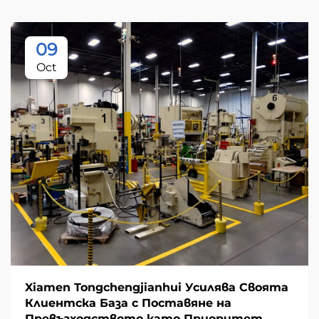
09
Oct
Xiamen Tongchengjianhui Усилява Своята
Клиентска База с Поставяне на
Превъзходството като Приоритет