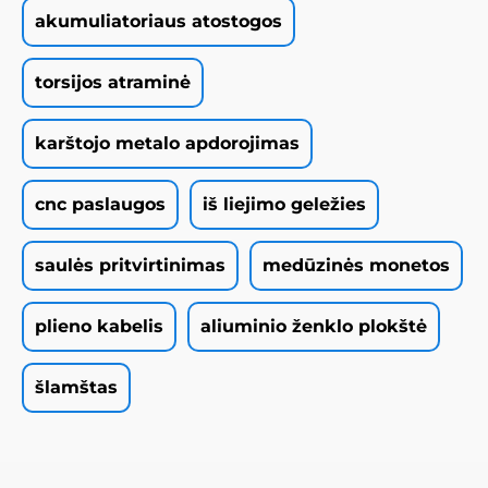
akumuliatoriaus atostogos
torsijos atraminė
karštojo metalo apdorojimas
cnc paslaugos
iš liejimo geležies
saulės pritvirtinimas
medūzinės monetos
plieno kabelis
aliuminio ženklo plokštė
šlamštas