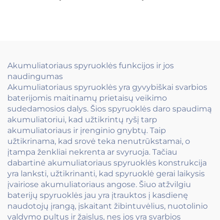
vardiniai ženklai
daugiafunkčiai
Grafuotas ir ilgalaikis
pakabinami
identifikavimas
sprendimai namams ir
pramonei
Akumuliatoriaus spyruoklės funkcijos ir jos
naudingumas
Akumuliatoriaus spyruoklės yra gyvybiškai svarbios
baterijomis maitinamų prietaisų veikimo
sudedamosios dalys. Šios spyruoklės daro spaudimą
akumuliatoriui, kad užtikrintų ryšį tarp
akumuliatoriaus ir įrenginio gnybtų. Taip
užtikrinama, kad srovė teka nenutrūkstamai, o
įtampa ženkliai nekrenta ar svyruoja. Tačiau
dabartinė akumuliatoriaus spyruoklės konstrukcija
yra lanksti, užtikrinanti, kad spyruoklė gerai laikysis
įvairiose akumuliatoriaus angose. Šiuo atžvilgiu
baterijų spyruoklės jau yra įtrauktos į kasdienę
naudotojų įrangą, įskaitant žibintuvėlius, nuotolinio
valdymo pultus ir žaislus, nes jos yra svarbios