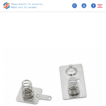
Apie mus
Paieška
Produktai
Naujienos
DUK
Vaizdo Įrašas
Susisiekite Su Mumis