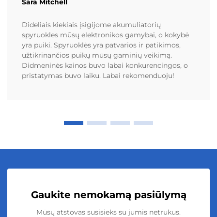
Sara Mitchell
Dideliais kiekiais įsigijome akumuliatorių
spyruokles mūsų elektronikos gamybai, o kokybė
yra puiki. Spyruoklės yra patvarios ir patikimos,
užtikrinančios puikų mūsų gaminių veikimą.
Didmeninės kainos buvo labai konkurencingos, o
pristatymas buvo laiku. Labai rekomenduoju!
Gaukite nemokamą pasiūlymą
Mūsų atstovas susisieks su jumis netrukus.