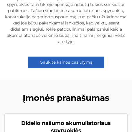
spyruoklės tam tikroje aplinkoje nebūtų tokios sunkios ar
patikimos. Tačiau šiuolaikinė akumuliatoriaus spyruoklių
konstrukcija pagerino suspaudimą, tuo pačiu užtikrindama,
kad jos būtų pakankamai lanksčios, kad veiktų esant
dideliam slėgiui. Tokie patobulinimai palaipsniui keičia
akumuliatoriaus veikimo būdą. maitinami įrenginiai veiks
ateityje.
Gaukite kainos pasiūlymą
Įmonės pranašumas
Didelio našumo akumuliatoriaus
spyruoklės