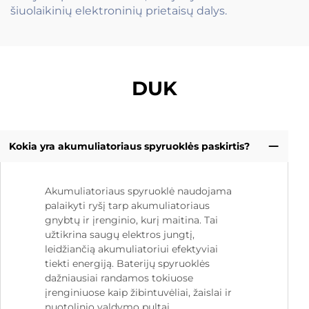
šiuolaikinių elektroninių prietaisų dalys.
DUK
Kokia yra akumuliatoriaus spyruoklės paskirtis?
Akumuliatoriaus spyruoklė naudojama
palaikyti ryšį tarp akumuliatoriaus
gnybtų ir įrenginio, kurį maitina. Tai
užtikrina saugų elektros jungtį,
leidžiančią akumuliatoriui efektyviai
tiekti energiją. Baterijų spyruoklės
dažniausiai randamos tokiuose
įrenginiuose kaip žibintuvėliai, žaislai ir
nuotolinio valdymo pultai.