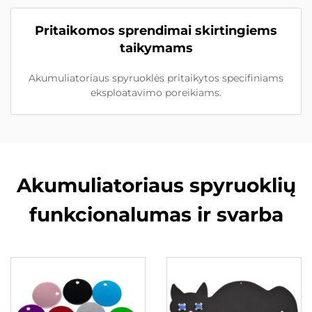
Pritaikomos sprendimai skirtingiems
taikymams
Akumuliatoriaus spyruoklės pritaikytos specifiniams
eksploatavimo poreikiams.
Akumuliatoriaus spyruoklių
funkcionalumas ir svarba