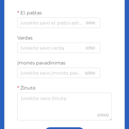
El. paštas
0/100
Vardas
0/100
Įmonės pavadinimas
0/200
Žinutė
0/1000