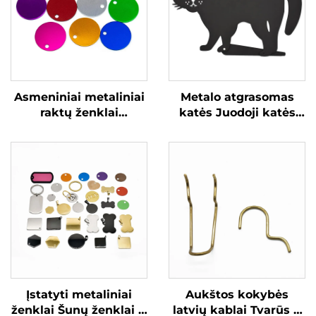
Asmeniniai metaliniai
Metalo atgrasomas
raktų ženklai
katės Juodoji katės
Nerūdijančio plieno
siluetas su
spausdinimas Baltieji
atspindinčiomis
ženklai su individualiu
marmoro akimis
grafuotu logotipu
Įstatyti metaliniai
Aukštos kokybės
ženklai Šunų ženklai ir
latvių kablai Tvarūs ir