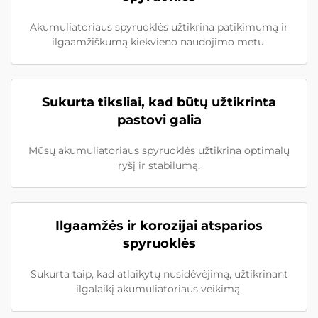
Akumuliatoriaus spyruoklės užtikrina patikimumą ir
ilgaamžiškumą kiekvieno naudojimo metu.
Sukurta tiksliai, kad būtų užtikrinta
pastovi galia
Mūsų akumuliatoriaus spyruoklės užtikrina optimalų
ryšį ir stabilumą.
Ilgaamžės ir korozijai atsparios
spyruoklės
Sukurta taip, kad atlaikytų nusidėvėjimą, užtikrinant
ilgalaikį akumuliatoriaus veikimą.