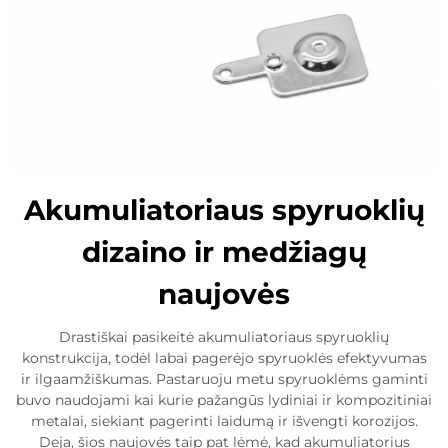
Akumuliatoriaus spyruoklių
dizaino ir medžiagų
naujovės
Drastiškai pasikeitė akumuliatoriaus spyruoklių
konstrukcija, todėl labai pagerėjo spyruoklės efektyvumas
ir ilgaamžiškumas. Pastaruoju metu spyruoklėms gaminti
buvo naudojami kai kurie pažangūs lydiniai ir kompozitiniai
metalai, siekiant pagerinti laidumą ir išvengti korozijos.
Deja, šios naujovės taip pat lėmė, kad akumuliatorius