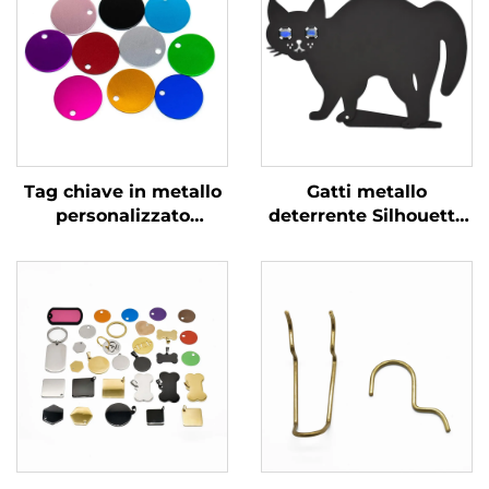
Tag chiave in metallo
Gatti metallo
personalizzato
deterrente Silhouette
Stampaggio in acciaio
di gatto nero con occhi
inossidabile Tag
di marmo riflettente
bianchi con logo inciso
personalizzato