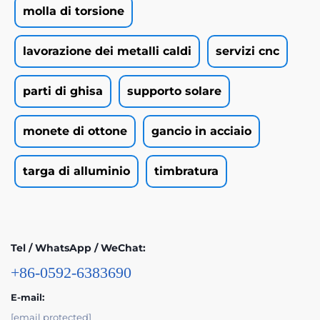
molla di torsione
lavorazione dei metalli caldi
servizi cnc
parti di ghisa
supporto solare
monete di ottone
gancio in acciaio
targa di alluminio
timbratura
Tel / WhatsApp / WeChat:
+86-0592-6383690
E-mail:
[email protected]