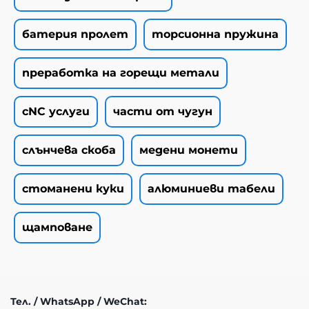
батерия пролет
торсионна пружина
преработка на горещи метали
cNC услуги
части от чугун
слънчева скоба
медени монети
стоманени куки
алюминиеви табели
щамповане
Тел. / WhatsApp / WeChat: