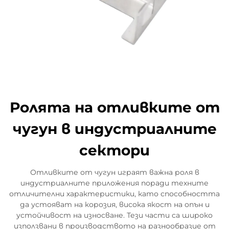
Ролята на отливките от
чугун в индустриалните
сектори
Отливките от чугун играят важна роля в
индустриалните приложения поради техните
отличителни характеристики, като способността
да устояват на корозия, висока якост на опън и
устойчивост на износване. Тези части са широко
използвани в производството на разнообразие от