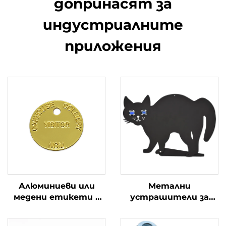
допринасят за
индустриалните
приложения
Алюминиеви или
Метални
медени етикети с
устрашители за
имена на кучета
котки Силует на
черна котка с