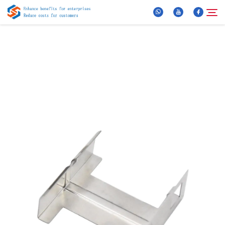
За нас
Търсене
Продукти
Новини
ЧЗВ
Видео
Контактирайте Нас