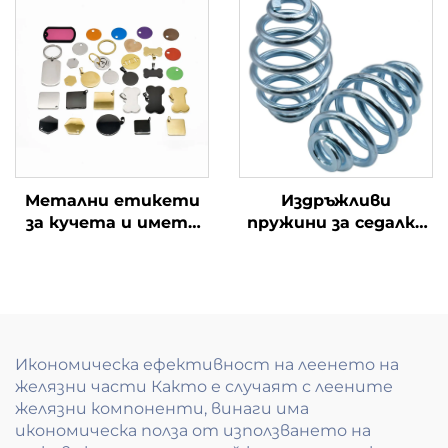
отразяващи
мраморни очи
Метални етикети
Издръжливи
за кучета и имета
пружини за седалки
на кучета
висококачествени
подвижни пружини
за столове и
автомобилни
седалки
Икономическа ефективност на леенето на
желязни части Както е случаят с леените
желязни компоненти, винаги има
икономическа полза от използването на