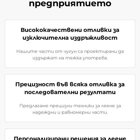
предприятието
Висококачествени отливки за
изключителна издръжливост
Нашите части от чугун са проектирани да
издържат на тежка употреба.
Прецизност във всяка отливка за
последователни резултати
Предлагаме прецизни техники за леене за
надеждни и равномерни части.
Персонализирани решения за леене