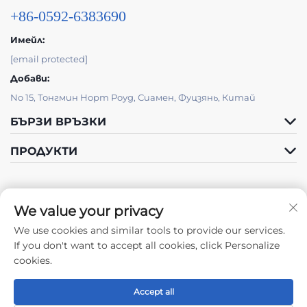
+86-0592-6383690
Имейл:
[email protected]
Добави:
No 15, Тонгмин Норт Роуд, Сиамен, Фуцзянь, Китай
БЪРЗИ ВРЪЗКИ
ПРОДУКТИ
We value your privacy
We use cookies and similar tools to provide our services.
Следете ни
If you don't want to accept all cookies, click Personalize
cookies.
Accept all
Права на автора © 2024 от Xiamen Tongchengjianhui Industry &
Trade Co., Ltd. -
Политика за поверителност