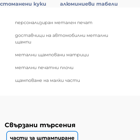
стоманени куки
алюминиеви табели
персонализиран метален печат
доставчици на автомобилни метални
щампи
метални щамповани матрици
метални печатни плочи
щамповане на малки части
Свързани търсения
части за штампиране