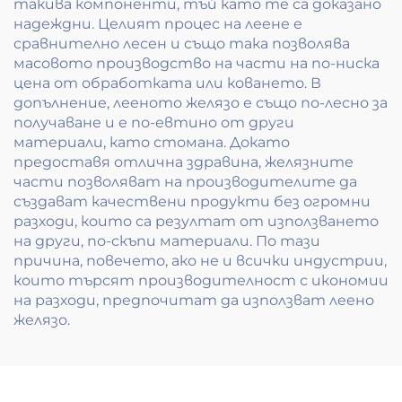
такива компоненти, тъй като те са доказано
надеждни. Целият процес на леене е
сравнително лесен и също така позволява
масовото производство на части на по-ниска
цена от обработката или коването. В
допълнение, лееното желязо е също по-лесно за
получаване и е по-евтино от други
материали, като стомана. Докато
предоставя отлична здравина, желязните
части позволяват на производителите да
създават качествени продукти без огромни
разходи, които са резултат от използването
на други, по-скъпи материали. По тази
причина, повечето, ако не и всички индустрии,
които търсят производителност с икономии
на разходи, предпочитат да използват леено
желязо.