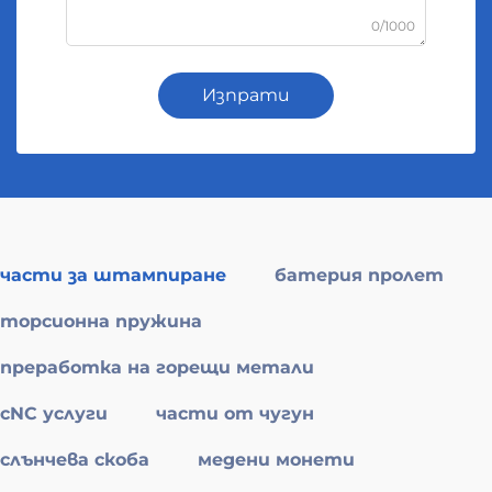
0/1000
Изпрати
части за штампиране
батерия пролет
торсионна пружина
преработка на горещи метали
cNC услуги
части от чугун
слънчева скоба
медени монети