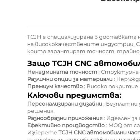
TCJH е специализирана в доставката 
на висококачествените индустрии. С 
които гарантират точност, трайно
Защо TCJH CNC автомоби
Ненадмината точност
: Структурна
Различни опции за материали
: Неръжд
Премиум качество
: Високо покритие
Ключови предимства:
Персонализирани дизайни
: Безплатни
решения.
Разнообразни приложения
: Идеален з
Ефективно производство
: MOQ от с
Изберете
TCJH CNC автомобилни ча
за професионално обслужване и наде