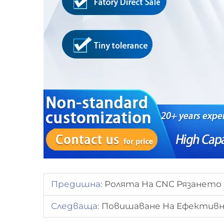
Предишна:
Ролята На CNC Рязането
Следваща:
Повишаване На Ефективн