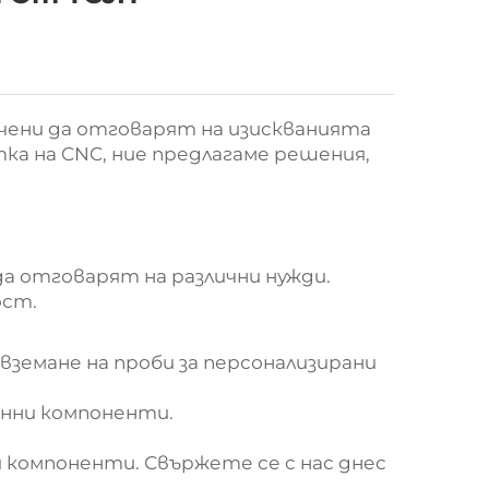
ачени да отговарят на изискванията
ка на CNC, ние предлагаме решения,
 да отговарят на различни нужди.
ост.
вземане на проби за персонализирани
инни компоненти.
 компоненти. Свържете се с нас днес