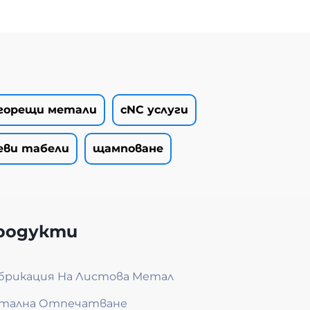
 горещи метали
cNC услуги
еви табели
щамповане
родукти
брикация На Листова Метал
тална Отпечатване