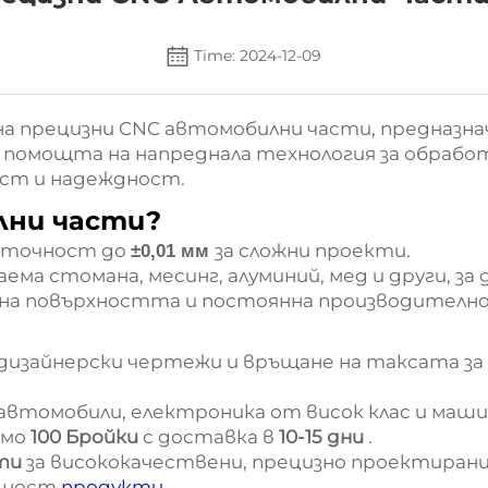
Time: 2024-12-09
на прецизни CNC автомобилни части, предназн
помощта на напреднала технология за обработ
ст и надеждност.
лни части?
 точност до
за сложни проекти.
±0,01 мм
аема стомана, месинг, алуминий, мед и други, за
 на повърхността и постоянна производителн
 дизайнерски чертежи и връщане на таксата за 
а автомобили, електроника от висок клас и маш
амо
100 Бройки
с доставка в
10-15 дни
.
сти
за висококачествени, прецизно проектирани
ждност
продукти
.