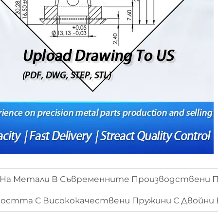
 На Метали В Съвременните Производствени 
остта С Висококачествени Пружини С Двойни