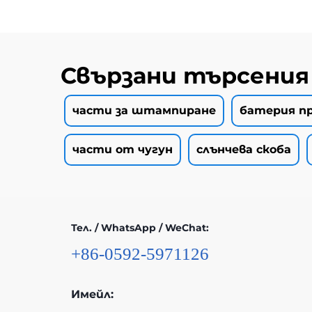
Свързани търсения
части за штампиране
батерия п
части от чугун
слънчева скоба
Тел. / WhatsApp / WeChat:
+86-0592-5971126
Имейл: