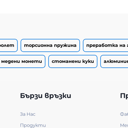
ролет
торсионна пружина
преработка на
медени монети
стоманени куки
алюмини
Бързи връзки
П
За Нас
Фа
Продукти
Ме