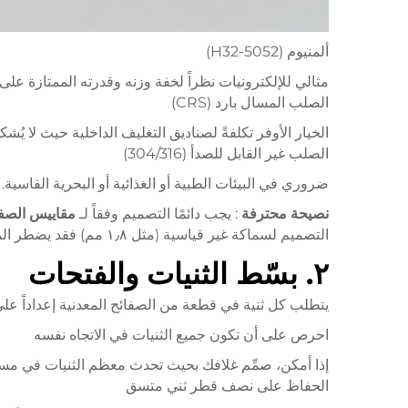
ألمنيوم (5052-H32)
مثالي للإلكترونيات نظراً لخفة وزنه وقدرته الممتازة على ت
الصلب المسال بارد (CRS)
الخيار الأوفر تكلفةً لصناديق التغليف الداخلية حيث لا يُ
الصلب غير القابل للصدأ (304/316)
ضروري في البيئات الطبية أو الغذائية أو البحرية القاسية
نصيحة محترفة
: يجب دائمًا التصميم وفقاً لـ
مقاييس الصفا
التصميم لسماكة غير قياسية (مثل ١٫٨ مم) فقد يضطر المورد إلى طلب المادة خصيصاً، مما يزيد من وقت التوريد والتكلفة على حد سواء.
٢. بسّط الثنيات والفتحات
يتطلب كل ثنية في قطعة من الصفائح المعدنية إعداداً على 
احرص على أن تكون جميع الثنيات في الاتجاه نفسه
إذا أمكن، صمِّم غلافك بحيث تحدث معظم الثنيات في مستوى واحد فقط. فتحنيات الـ "Z" المعقدة أو الث
الحفاظ على نصف قطر ثني متسق