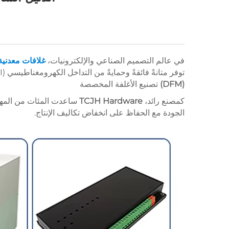
في عالم التصميم الصناعي والإلكترونيات،
غلافات معدنية
توفر متانةً فائقةً وحمايةً من التداخل الكهرومغناطيسي (EMI) ومظهرًا احترافيًّا متفوقًا مقارنةً بالبدائل البلاستيكية. ومع ذلك، وبغياب استراتيجية واضحة لـ
(DFM)
تصنيع الأغلفة المخصصة
كمصنع رائد،
TCJH Hardware
ساعدت المئات من المهند
الجودة مع الحفاظ على انخفاض تكاليف الإنتاج.