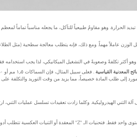
بديد الحرارة. وهو مقاومٌ طبيعياً للتآكل، ما يجعله مناسباً تماماً لمعظ
شكل الوزن عاملاً مهماً. ومع ذلك، فإنه يتطلب معالجة سطحية (مثل الطلاء
. وهو أكثر تكلفةً وصعوبةً في التشغيل الميكانيكي، لذا يجب استخدامه 
ئح المعدنية القياسية
آلة الثني الهيدروليكية. وكلما زادت تعقيدات تسلسل عمليات الثني، ارت
نيات العكسية تتطلب أدوات متخصصة وإعدادات متعددة.