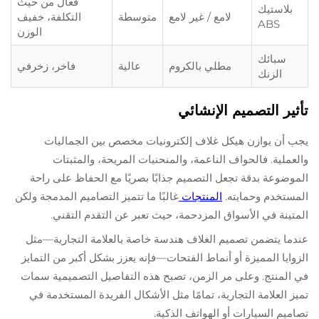
فعال من حيث
بلاستيك
لامع / غير لامع
متوسطة
التكلفة، خفيف
ABS
الوزن
سبائك
مطلي بالكروم
عالية
فاخر، زخرفي
الزنك
تأثير التصميم الإنشائي
يجب أن يوازن هيكل غلاف إلكترونيات مخصص بين الجماليات
والعملية. فالحواف الناعمة، والمنحنيات المريحة، والمثبتات
الموضوعة بدقة تجعل التصميم جذابًا بصريًا مع الحفاظ على راحة
المستخدم وحمايته.
المنتجات
غالبًا ما تتميز التصاميم المدمجة ولكن
المتينة في الأسواق المزدحمة، حيث تعبر عن التقدم التقني.
عندما يتضمن تصميم الغلاف هندسة خاصة بالعلامة التجارية—مثل
الزوايا المميزة أو أنماط الفتحات—فإنه يعزز بشكل أكبر من التمايز
في المنتج. وعلى مر الزمن، تصبح هذه التفاصيل التصميمية سمات
تميز العلامة التجارية، تمامًا مثل الأشكال الفريدة المستخدمة في
تصاميم السيارات أو الهواتف الذكية.