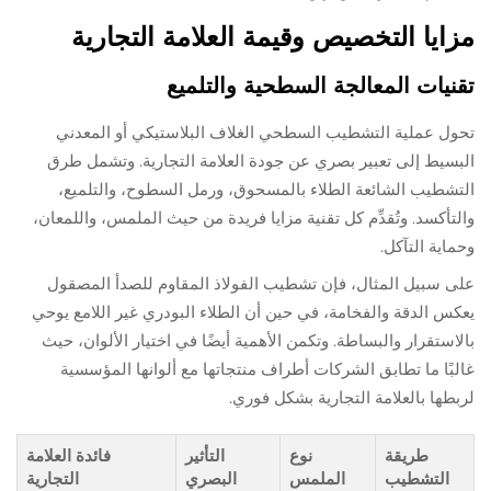
مزايا التخصيص وقيمة العلامة التجارية
تقنيات المعالجة السطحية والتلميع
تحول عملية التشطيب السطحي الغلاف البلاستيكي أو المعدني
البسيط إلى تعبير بصري عن جودة العلامة التجارية. وتشمل طرق
التشطيب الشائعة الطلاء بالمسحوق، ورمل السطوح، والتلميع،
والتأكسد. وتُقدِّم كل تقنية مزايا فريدة من حيث الملمس، واللمعان،
وحماية التآكل.
على سبيل المثال، فإن تشطيب الفولاذ المقاوم للصدأ المصقول
يعكس الدقة والفخامة، في حين أن الطلاء البودري غير اللامع يوحي
بالاستقرار والبساطة. وتكمن الأهمية أيضًا في اختيار الألوان، حيث
غالبًا ما تطابق الشركات أطراف منتجاتها مع ألوانها المؤسسية
لربطها بالعلامة التجارية بشكل فوري.
طريقة
نوع
التأثير
فائدة العلامة
التشطيب
الملمس
البصري
التجارية