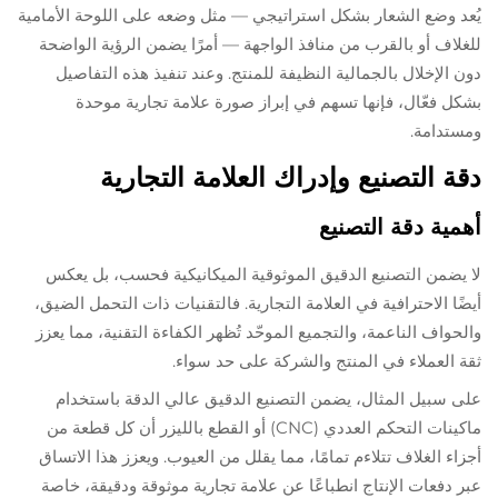
يُعد وضع الشعار بشكل استراتيجي — مثل وضعه على اللوحة الأمامية
للغلاف أو بالقرب من منافذ الواجهة — أمرًا يضمن الرؤية الواضحة
دون الإخلال بالجمالية النظيفة للمنتج. وعند تنفيذ هذه التفاصيل
بشكل فعّال، فإنها تسهم في إبراز صورة علامة تجارية موحدة
ومستدامة.
دقة التصنيع وإدراك العلامة التجارية
أهمية دقة التصنيع
لا يضمن التصنيع الدقيق الموثوقية الميكانيكية فحسب، بل يعكس
أيضًا الاحترافية في العلامة التجارية. فالتقنيات ذات التحمل الضيق،
والحواف الناعمة، والتجميع الموحّد تُظهر الكفاءة التقنية، مما يعزز
ثقة العملاء في المنتج والشركة على حد سواء.
على سبيل المثال، يضمن التصنيع الدقيق عالي الدقة باستخدام
ماكينات التحكم العددي (CNC) أو القطع بالليزر أن كل قطعة من
أجزاء الغلاف تتلاءم تمامًا، مما يقلل من العيوب. ويعزز هذا الاتساق
عبر دفعات الإنتاج انطباعًا عن علامة تجارية موثوقة ودقيقة، خاصة