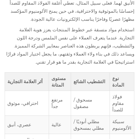
الأنيق لهما. فعلى سبيل المثال، تعطي أغلفة الفولاذ المقاوم للصدأ
إحساسًا بالموثوقية والاحترافية، في حين يمنح الألومنيوم المؤكسد
مظهرًا عصريًا وفاخرًا يناسب الإلكترونيات عالية الجودة.
استخدام مواد متسقة عبر خطوط المنتجات يعزز هوية العلامة
التجارية. عندما يتعرف العملاء على نفس الملمس ودرجة اللون
والتشطيب، فإنهم يربطون هذه العناصر بمعايير الشركة المميزة.
ويساعد ذلك في بناء ولاء العملاء وثقتهم، ما يجعل اختيار المواد قرارًا
استراتيجيًا في العلامة التجارية بقدر ما هو قرار تقني.
نوع
مستوى
التشطيب الشائع
أثر العلامة التجارية
المادة
المتانة
فولاذ
مسحوق /
مرتفع
مقاوم
احترافي، موثوق
مصقول
جداً
للصدأ
سبيكة
مطلي أنوديًا /
عالية
عصري، أنيق
الألومنيوم
مطلي بمسحوق