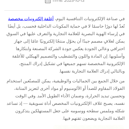
Time: 2025-10-13
في صناعة الإلكترونيات التنافسية اليوم،
أغلفة إلكترونيات مخصصة
تُعدّ لها دورًا حاسمًا لا في حماية المكونات الداخلية فحسب، بل أيضًا
في إرساء الهوية البصرية للعلامة التجارية والتعرف عليها في السوق.
يمكن لغلافٍ مصمم جيدًا أن يحوّل منتجًا إلكترونيًا عامًا إلى جهاز
احترافي وعالي الجودة يعكس جودة الشركة المصنعة وابتكارها
وأسلوبها. إن المادة واللون والتشطيب والتصميم الهيكلي للأغلفة
الإلكترونية المخصصة تسهم جميعها في تشكيل إدراك المنتج،
وبالتالي إدراك العلامة التجارية نفسها.
من خلال الجمع بين الجماليات والوظيفية، يمكن للمصنّعين استخدام
الفولاذ المقاوم للصدأ أو الألومنيوم أو مواد أخرى لتعزيز المتانة،
وتحسين تبديد الحرارة، وضمان الأداء الطويل الأمد. وفي الوقت
نفسه، يصبح غلاف الإلكترونيات المخصص أداة تسويقية — إذ تساعد
شكله وملمس سطحه ووسومه على جعل المستهلكين يتذكرون
العلامة التجارية ويضعون ثقتهم فيها.