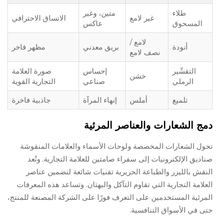
طلاء
متين، وغير
غير لامع
الاتساق الاحترافي
المسحوق
عاكس
لامع /
أنودة
بريق معدني
مظهر فاخر
نصف لامع
التقشّير
إحساس
صورة العلامة
خشن
الرملي
صناعي
التجارية القوية
تلميع
أملس
إنهاء المرآة
جاذبية فاخرة
دمج الشعارات والعناصر المرئية
تحول الشعارات المخصصة ولوحات الأسماء والعلامات المنقوشة
صناديق الإلكترونيات إلى سفراء صامتين للعلامة التجارية. وتُعد
النقش بالليزر والطباعة الحريرية تقنيات شائعة لتضمين عناصر
العلامة التجارية التي تقاوم التآكل والبهتان. وتساعد هذه المعرفات
المرئية المستخدمين على التعرف فورًا على الشركة المصنعة للمنتج،
حتى في الأسواق التنافسية.