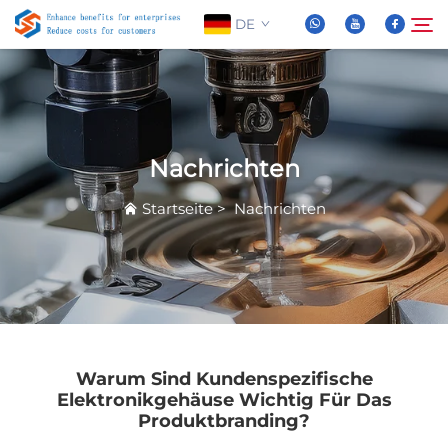
DE
Über Uns
Suche
Nachrichten
Produkte
Startseite
>
Nachrichten
Nachrichten
FAQ
Video
Warum Sind Kundenspezifische
Elektronikgehäuse Wichtig Für Das
Produktbranding?
Kontaktieren Sie Uns