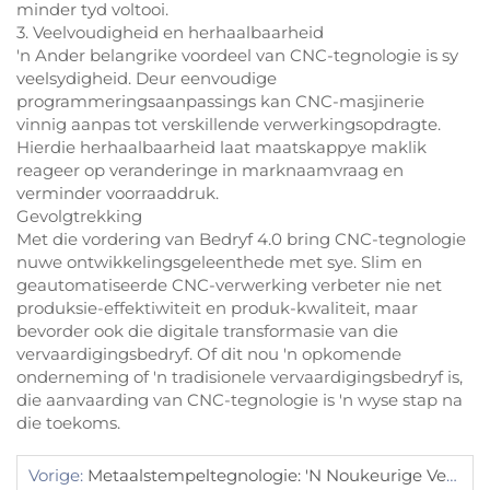
minder tyd voltooi.
3. Veelvoudigheid en herhaalbaarheid
'n Ander belangrike voordeel van CNC-tegnologie is sy
veelsydigheid. Deur eenvoudige
programmeringsaanpassings kan CNC-masjinerie
vinnig aanpas tot verskillende verwerkingsopdragte.
Hierdie herhaalbaarheid laat maatskappye maklik
reageer op veranderinge in marknaamvraag en
verminder voorraaddruk.
Gevolgtrekking
Met die vordering van Bedryf 4.0 bring CNC-tegnologie
nuwe ontwikkelingsgeleenthede met sye. Slim en
geautomatiseerde CNC-verwerking verbeter nie net
produksie-effektiwiteit en produk-kwaliteit, maar
bevorder ook die digitale transformasie van die
vervaardigingsbedryf. Of dit nou 'n opkomende
onderneming of 'n tradisionele vervaardigingsbedryf is,
die aanvaarding van CNC-tegnologie is 'n wyse stap na
die toekoms.
Vorige:
Metaalstempeltegnologie: 'n Noukeurige Vervaardiging Van Industriële Kuns