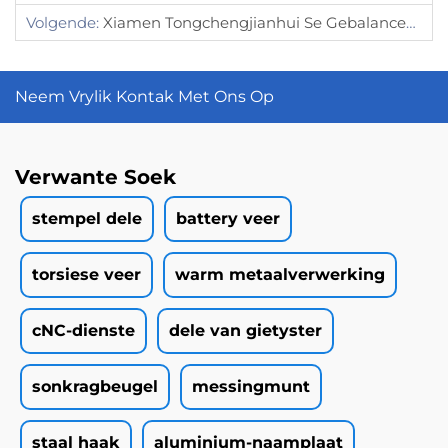
Volgende:
Xiamen Tongchengjianhui Se Gebalanceerde Span Tref Innovasie En Kliëntevrede
Neem Vrylik Kontak Met Ons Op
Verwante Soek
stempel dele
battery veer
torsiese veer
warm metaalverwerking
cNC-dienste
dele van gietyster
sonkragbeugel
messingmunt
staal haak
aluminium-naamplaat