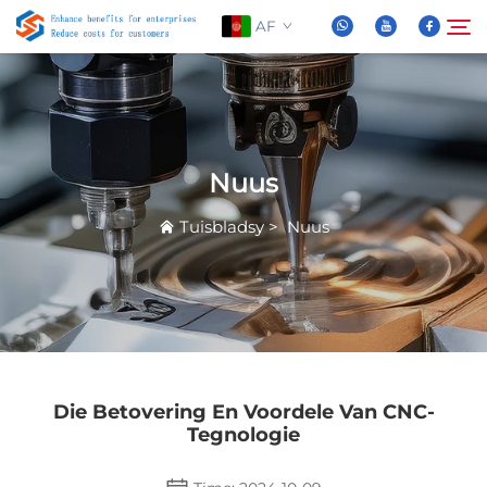
AF
Oor Ons
Soek
Nuus
Produkte
Tuisbladsy
>
Nuus
Nuus
FAQ
Video
Die Betovering En Voordele Van CNC-
Tegnologie
Kontak Ons