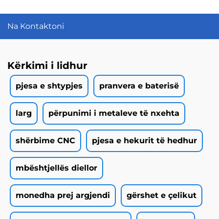
Na Kontaktoni
Kërkimi i lidhur
pjesa e shtypjes
pranvera e baterisë
larg
përpunimi i metaleve të nxehta
shërbime CNC
pjesa e hekurit të hedhur
mbështjellës diellor
monedha prej argjendi
gërshet e çelikut