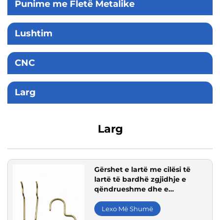
Punime me Fletë Metalike
Lushtim
CNC
Larg
Larg
Gërshet e lartë me cilësi të
lartë të bardhë zgjidhje e
qëndrueshme dhe e
gjithanshme për varëse për
shtëpi dhe industri
Lexo Më Shumë