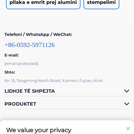
pllaka e emrit prej alumini
stempelimi
Telefoni / WhatsApp / WeChat:
+86-0592-5971126
E-mail:
[email protected]
Shto:
Nr. 15, Tongming North Road, Xiamen, Fujian, Kinë
LIDHJE TË SHPEJTA
PRODUKTET
We value your privacy