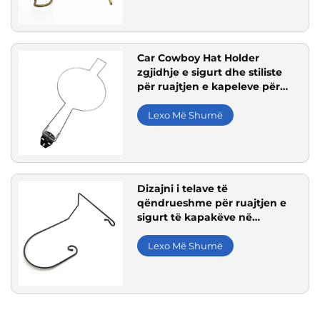
Car Cowboy Hat Holder
zgjidhje e sigurt dhe stiliste
për ruajtjen e kapeleve për
automjetet
Lexo Më Shumë
Dizajni i telave të
qëndrueshme për ruajtjen e
sigurt të kapakëve në
automjete
Lexo Më Shumë