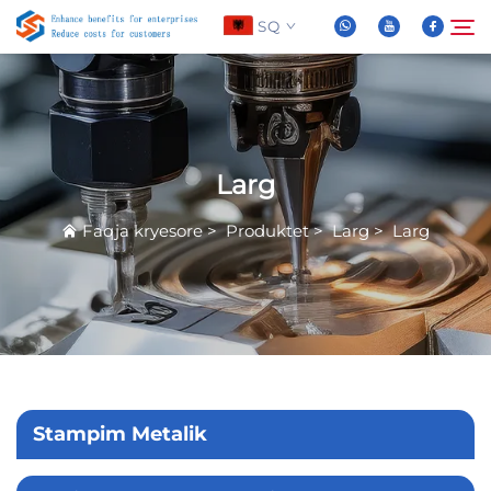
SQ
Rreth Nesh
Kërkoni
Larg
Produktet
Faqja kryesore
>
Produktet
>
Larg
>
Larg
Lajme
Pyetje të Shpeshta
Video
Stampim Metalik
Kontaktoni Na