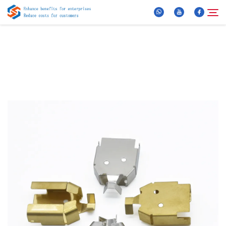
Chi Siamo
Cerca
Prodotti
Notizie
FAQ
Video
Contattaci