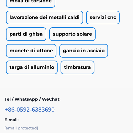
molla di torsione
lavorazione dei metalli caldi
servizi cnc
parti di ghisa
supporto solare
monete di ottone
gancio in acciaio
targa di alluminio
timbratura
Tel / WhatsApp / WeChat:
+86-0592-6383690
E-mail:
[email protected]