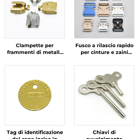
Clampette per
Fusco a rilascio rapido
frammenti di metallo
per cinture e zaini
Clampette di contatto
Fusco in metallo
di ottone e acciaio
resistente per cinture
durevoli per
componenti elettrici
Tag di identificazione
Chiavi di