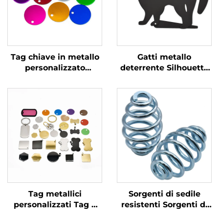
Tag chiave in metallo
Gatti metallo
personalizzato
deterrente Silhouette
Stampaggio in acciaio
di gatto nero con occhi
inossidabile Tag
di marmo riflettente
bianchi con logo inciso
personalizzato
Tag metallici
Sorgenti di sedile
personalizzati Tag e
resistenti Sorgenti di
targhette per cani
sospensione di alta