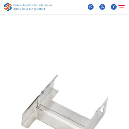
Chi Siamo
Cerca
Prodotti
Notizie
FAQ
Video
Contattaci