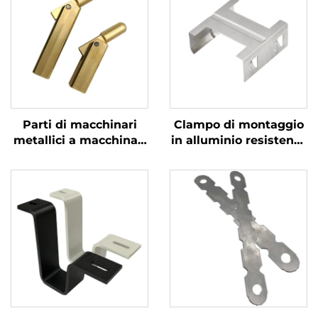
Parti di macchinari
Clampo di montaggio
metallici a macchinari
in alluminio resistente
CNC ad alta precisione
per sistemi di energia
solare