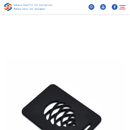
Chi Siamo
Cerca
Prodotti
Notizie
FAQ
Video
Contattaci