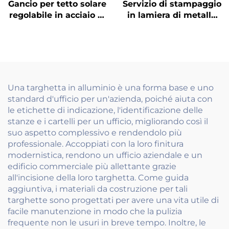
Gancio per tetto solare
Servizio di stampaggio
regolabile in acciaio al
in lamiera di metallo
carbonio rivestito a
per la formazione di
polvere accessorio di
leghe di cemento per
montaggio
parete in acciaio al
fotovoltaico
carbonio
Una targhetta in alluminio è una forma base e uno
standard d'ufficio per un'azienda, poiché aiuta con
le etichette di indicazione, l'identificazione delle
stanze e i cartelli per un ufficio, migliorando così il
suo aspetto complessivo e rendendolo più
professionale. Accoppiati con la loro finitura
modernistica, rendono un ufficio aziendale e un
edificio commerciale più allettante grazie
all'incisione della loro targhetta. Come guida
aggiuntiva, i materiali da costruzione per tali
targhette sono progettati per avere una vita utile di
facile manutenzione in modo che la pulizia
frequente non le usuri in breve tempo. Inoltre, le