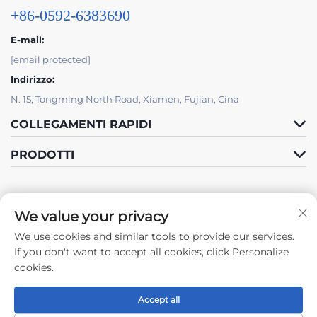
+86-0592-6383690
E-mail:
[email protected]
Indirizzo:
N. 15, Tongming North Road, Xiamen, Fujian, Cina
COLLEGAMENTI RAPIDI
PRODOTTI
We value your privacy
We use cookies and similar tools to provide our services.
Seguici
If you don't want to accept all cookies, click Personalize
cookies.
Accept all
Copyright © 2024 by Xiamen Tongchengjianhui Industry & Trade Co.,
Ltd. -
Informativa sulla Privacy