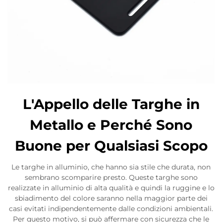
L'Appello delle Targhe in
Metallo e Perché Sono
Buone per Qualsiasi Scopo
Le targhe in alluminio, che hanno sia stile che durata, non
sembrano scomparire presto. Queste targhe sono
realizzate in alluminio di alta qualità e quindi la ruggine e lo
sbiadimento del colore saranno nella maggior parte dei
casi evitati indipendentemente dalle condizioni ambientali.
Per questo motivo, si può affermare con sicurezza che le