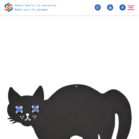
Chi Siamo
Cerca
Prodotti
Notizie
FAQ
Video
Contattaci