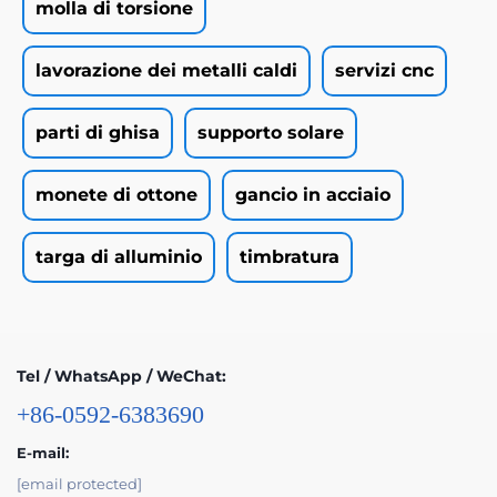
molla di torsione
lavorazione dei metalli caldi
servizi cnc
parti di ghisa
supporto solare
monete di ottone
gancio in acciaio
targa di alluminio
timbratura
Tel / WhatsApp / WeChat:
+86-0592-6383690
E-mail:
[email protected]