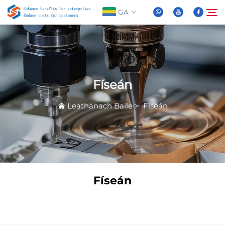
GA
Maidir Linn
Cuardaigh
Físeán
Táirgí
Leathanach Baile
>
Físeán
Nuachta
FAQ
Físeán
Físeán
Teasáil Linn