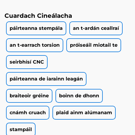
Cuardach Cineálacha
páirteanna stempála
an t-ardán ceallraí
an t-earrach torsion
próiseáil miotail te
seirbhísí CNC
páirteanna de iarainn leagán
braiteoir gréine
boinn de dhonn
cnámh cruach
plaid ainm alúmanam
stampáil