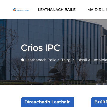
LEATHANACH BAILE
MAIDIR LI
Crios IPC
Leathanach Baile
>
Táirgí
>
Cásáil Ailumaini
Díreachadh Leathair
Brúit