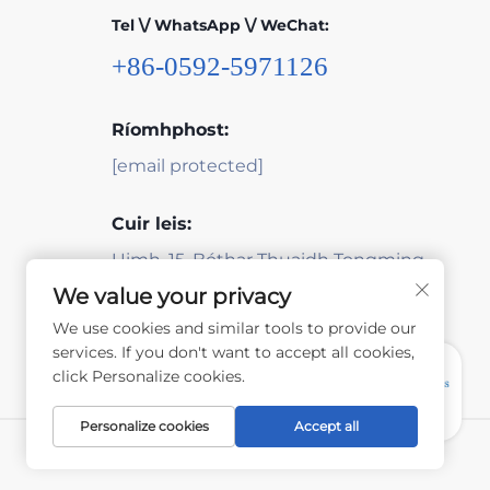
Tel \/ WhatsApp \/ WeChat:
+86-0592-5971126
Ríomhphost:
[email protected]
Cuir leis:
Uimh. 15, Bóthar Thuaidh Tongming,
Xiamen, Fujian, an tSín
We value your privacy
We use cookies and similar tools to provide our
services. If you don't want to accept all cookies,
click Personalize cookies.
Personalize cookies
Accept all