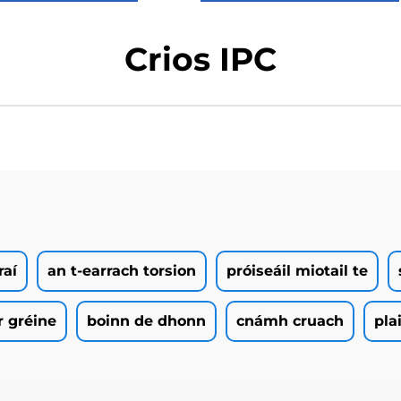
Crios IPC
raí
an t-earrach torsion
próiseáil miotail te
r gréine
boinn de dhonn
cnámh cruach
pla