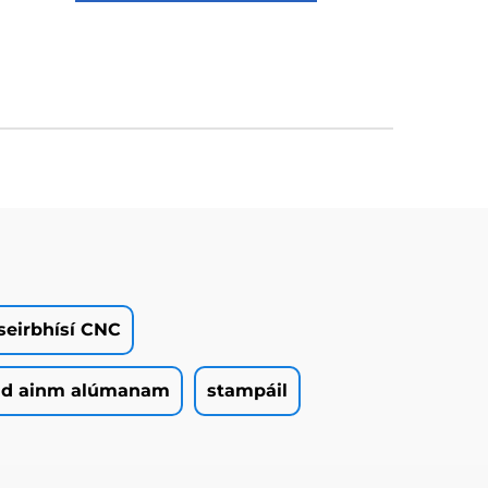
seirbhísí CNC
id ainm alúmanam
stampáil