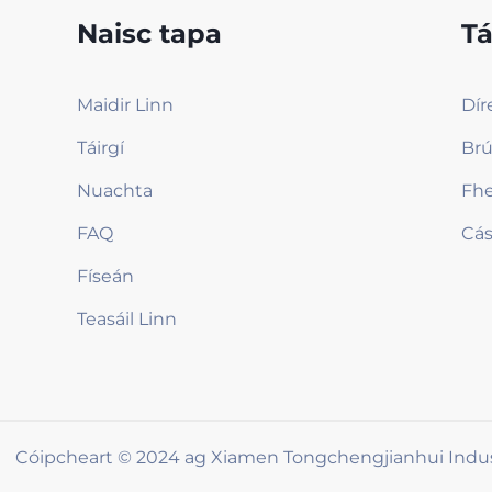
Naisc tapa
Tá
Maidir Linn
Dír
Táirgí
Brú
Nuachta
Fh
FAQ
Cás
Físeán
Teasáil Linn
Cóipcheart © 2024 ag Xiamen Tongchengjianhui Indust