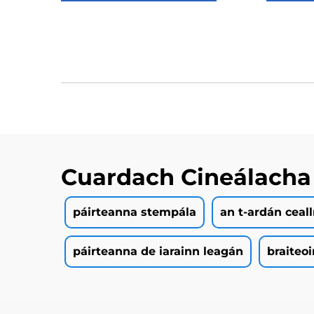
Cuardach Cineálacha
páirteanna stempála
an t-ardán ceall
páirteanna de iarainn leagán
braiteoi