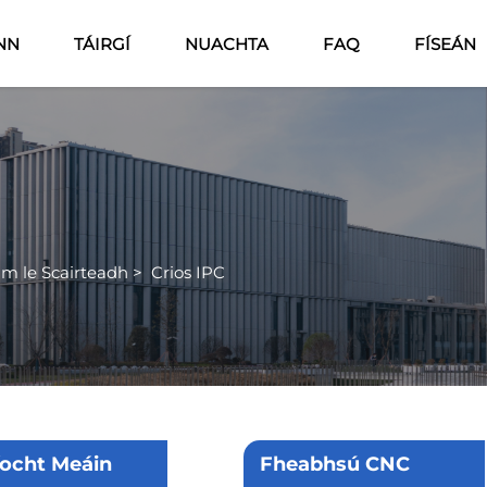
NN
TÁIRGÍ
NUACHTA
FAQ
FÍSEÁN
am le Scairteadh
>
Crios IPC
íocht Meáin
Fheabhsú CNC