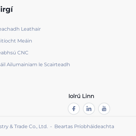
irgí
eachadh Leathair
itíocht Meáin
eabhsú CNC
áil Ailumainiam le Scairteadh
Iolrú Linn
ry & Trade Co., Ltd. -
Beartas Príobháideachta