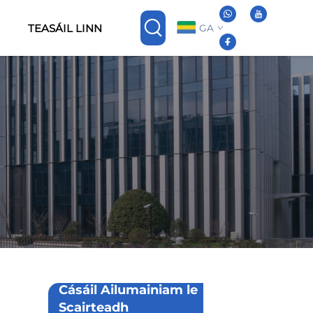
TEASÁIL LINN
GA
Cásáil Ailumainiam le
Scairteadh