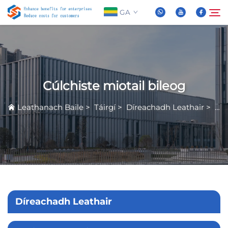
GA
Maidir Linn
Cuardaigh
Cúlchiste miotail bileog
Táirgí
Leathanach Baile
>
Táirgí
>
Díreachadh Leathair
>
Cúl
Nuachta
FAQ
Físeán
Díreachadh Leathair
Teasáil Linn