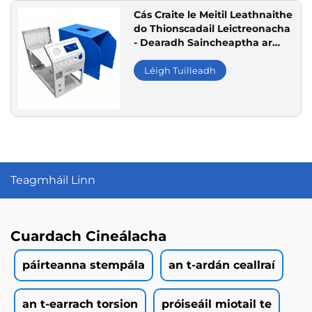
Cás Craite le Meitil Leathnaithe
do Thionscadail Leictreonacha
- Dearadh Saincheaptha ar
Oscailtí, Táirgeadh Bainneach
Meitil do Thioncamh Teleacmh
Léigh Tuilleadh
Teagmháil Linn
Cuardach Cineálacha
páirteanna stempála
an t-ardán ceallraí
an t-earrach torsion
próiseáil miotail te