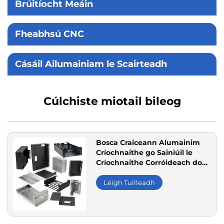
Brúitíocht Meáin
Fheabhsú CNC
Cásáil Ailumainiam le Scairteadh
Cúlchiste miotail bileog
Bosca Craiceann Alumainim
Críochnaithe go Sainiúil le
Críochnaithe Corróideach do
Thionchar an
Téileachumarsáide, Cásanna
Léigh Tuilleadh
Láimhseála Leathraic Mheatail
do Phlátaí Ciorcuit
Bhunúsacha