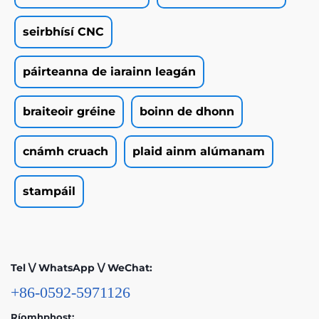
seirbhísí CNC
páirteanna de iarainn leagán
braiteoir gréine
boinn de dhonn
cnámh cruach
plaid ainm alúmanam
stampáil
Tel \/ WhatsApp \/ WeChat:
+86-0592-5971126
Ríomhphost: