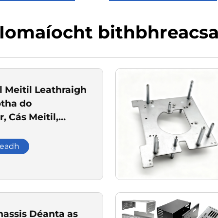
Iomaíocht bithbhreacs
 Meitil Leathraigh
tha do
, Cás Meitil,
ht, Béimniú agus
a Lasair
leadh
hassis Déanta as