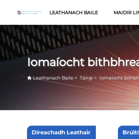
LEATHANACH BAILE
MAIDIR LI
Iomaíocht bithbhre
Leathanach Baile
>
Táirgí
>
Iomaíocht bithb
Díreachadh Leathair
Brúit