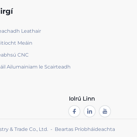
irgí
eachadh Leathair
itíocht Meáin
eabhsú CNC
áil Ailumainiam le Scairteadh
Iolrú Linn
ry & Trade Co., Ltd. -
Beartas Príobháideachta