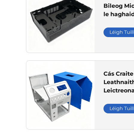
Bileog Mi
le haghai
Leictreon
Léigh Tuil
Cás Craite 
Leathnait
Leictreon
Saincheapt
Táirgeadh
Léigh Tuil
do Thion