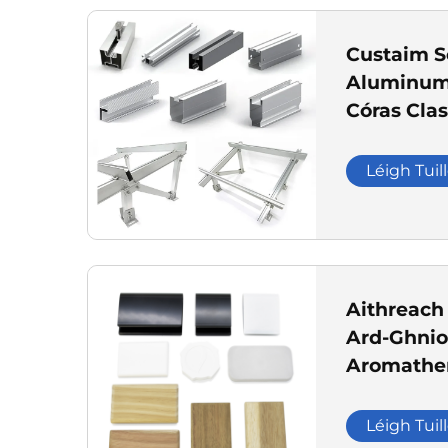
Custaim S
Aluminum 
Córas Clas
Comhponn
Clamphaí 
Léigh Tuil
aisceanna
Aithreach
Ard-Ghni
Aromather
Rothláinn
Léigh Tuil