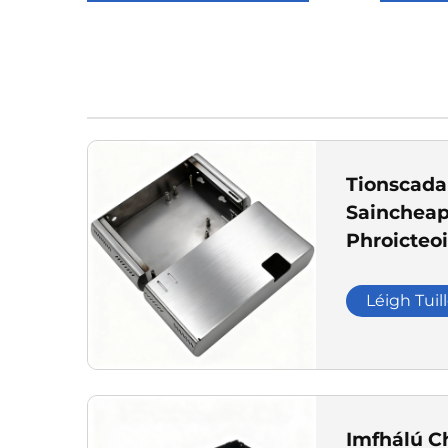
Tionscadal
Saincheap
Phroicteoir
Stampaíoc
Gearrthóg
Léigh Tuil
Imfhálú C