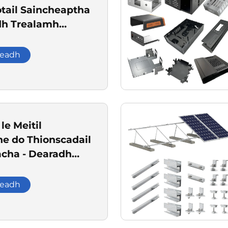
otail Saincheaptha
dh Trealamh
ach
leadh
le Meitil
he do Thionscadail
acha - Dearadh
ha ar Oscailtí,
 Bainneach Meitil
leadh
camh Teleacmh