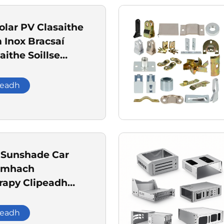
olar PV Clasaithe
Inox Bracsaí
aithe Soillse
ta Railleach
& Crocháin i n-
leadh
 éagsúla
 Sunshade Car
omhach
apy Clipeadh
 Electrophoresis
leadh