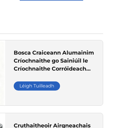
a
Bosca Craiceann Alumainim
Críochnaithe go Sainiúil le
Críochnaithe Corróideach
do Thionchar an
Téileachumarsáide,
Léigh Tuilleadh
Cásanna Láimhseála
Leathraic Mheatail do
Phlátaí Ciorcuit
Bhunúsacha
Cruthaitheoir Airgneachais