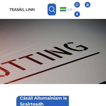
TEASÁIL LINN
GA
Cásáil Ailumainiam le
Scairteadh