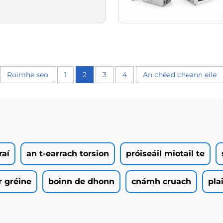
Roimhe seo
1
2
3
4
An chéad cheann eile
raí
an t-earrach torsion
próiseáil miotail te
r gréine
boinn de dhonn
cnámh cruach
pla