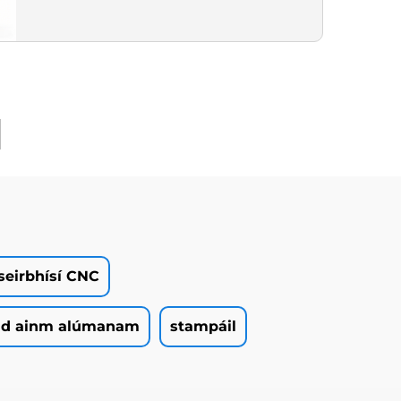
Tuisceana Éilectreacha &
Sainiúla ISO 9001 Certified
seirbhísí CNC
id ainm alúmanam
stampáil