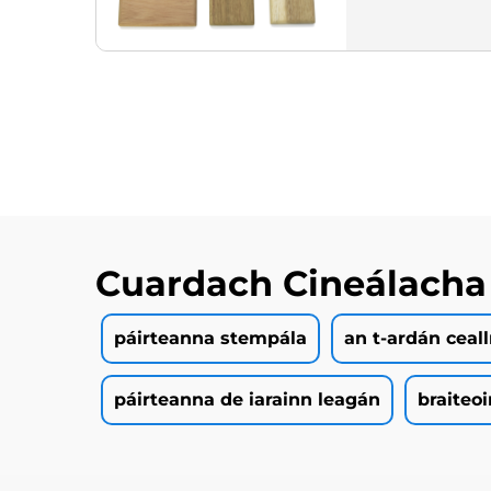
Cuardach Cineálacha
páirteanna stempála
an t-ardán ceall
páirteanna de iarainn leagán
braiteoi