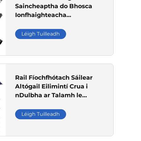
Saincheaptha do Bhosca
Ionfhaighteacha
Leictreonacha Alúmanaimh
& Crua-Éadach
Léigh Tuilleadh
Rail Fíochfhótach Sáilear
Altógail Eilimintí Crua i
nDulbha ar Talamh le
Tacaithe Tacaíochta Anta-
Corraisithe Galvánaithe Te
Léigh Tuilleadh
agus Réitigh Bunaithe ar
Tharraicthe