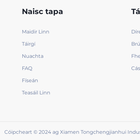
Naisc tapa
Tá
Maidir Linn
Dír
Táirgí
Brú
Nuachta
Fh
FAQ
Cás
Físeán
Teasáil Linn
Cóipcheart © 2024 ag Xiamen Tongchengjianhui Indust