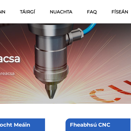
NN
TÁIRGÍ
NUACHTA
FAQ
FÍSEÁN
acsa
hreacsa
íocht Meáin
Fheabhsú CNC