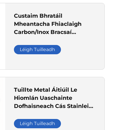
Custaim Bhratáil
Mheantacha Fhiaclaigh
Carbon/Inox Bracsaí
Uasghnóthu Auto Le plating
cínne Zinnc &
Léigh Tuilleadh
Electrophoresis
Tuillte Metal Áitiúil Le
Hiomlán Uaschainte
Dofhaisneach Cás Stainleis
& Almainm Greaite do
Thuisceana Elecrtreacha,
Léigh Tuilleadh