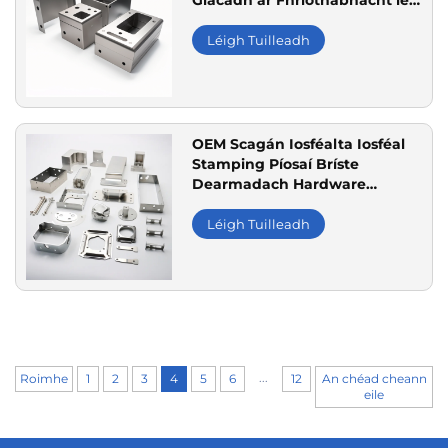
Glacadh ar Fhriothábhacht le
Poill, Comhléite le hAghaidh
Fheistíocht Idirfheidhmeach
Léigh Tuilleadh
agus Coibhneastaí Eiletróinice
OEM Scagán Iosféalta Iosféal
Stamping Píosaí Bríste
Dearmadach Hardware
Stamping Comhpháirteacha
Le hIonchur Phowder Coated
Léigh Tuilleadh
Dírithe do Scileanna
Digeúnaithe agus Tuisceana
Iosféal
...
Roimhe
1
2
3
4
5
6
12
An chéad cheann
eile