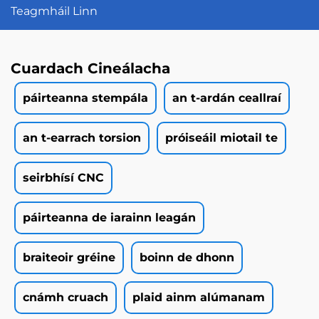
Teagmháil Linn
Cuardach Cineálacha
páirteanna stempála
an t-ardán ceallraí
an t-earrach torsion
próiseáil miotail te
seirbhísí CNC
páirteanna de iarainn leagán
braiteoir gréine
boinn de dhonn
cnámh cruach
plaid ainm alúmanam