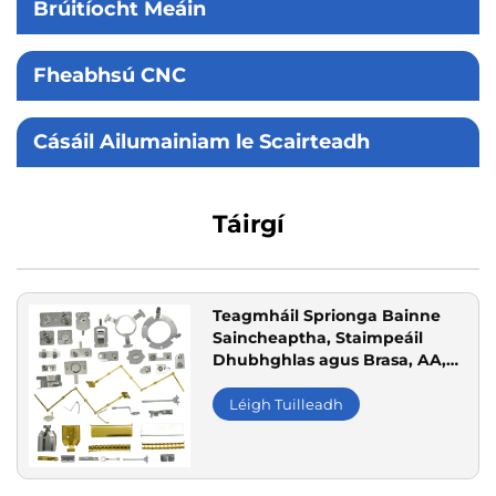
Brúitíocht Meáin
Fheabhsú CNC
Cásáil Ailumainiam le Scairteadh
Táirgí
Teagmháil Sprionga Bainne
Saincheaptha, Staimpeáil
Dhubhghlas agus Brasa, AA,
AAA, 18650, CR2032, Monaróir
Léigh Tuilleadh