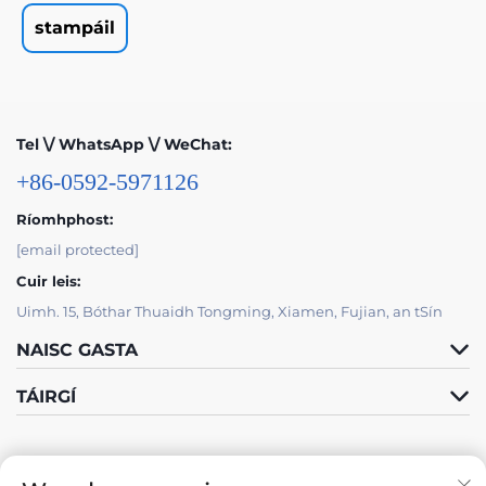
stampáil
Tel \/ WhatsApp \/ WeChat:
+86-0592-5971126
Ríomhphost:
[email protected]
Cuir leis:
Uimh. 15, Bóthar Thuaidh Tongming, Xiamen, Fujian, an tSín
NAISC GASTA
TÁIRGÍ