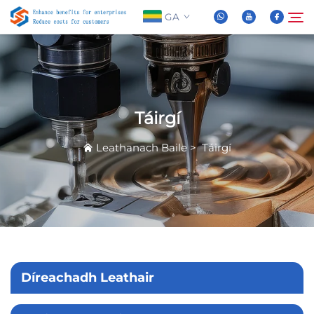
GA
Maidir Linn
Cuardaigh
Táirgí
Táirgí
Leathanach Baile
>
Táirgí
Nuachta
FAQ
Físeán
Díreachadh Leathair
Teasáil Linn