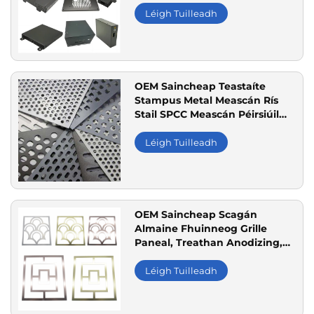
do Tuisceana Elecrtreacha &
Léigh Tuilleadh
Cabainn Sainiúla
OEM Saincheap Teastaíte
Stampus Metal Meascán Rís
Stail SPCC Meascán Péirsiúil
Poiblíocht Coating Cuir le
Céimchaint Aitbhearrach don
Léigh Tuilleadh
Chás Speeker & Criosanna
Cosanta
OEM Saincheap Scagán
Almaine Fhuinneog Grille
Paneal, Treathan Anodizing,
Aitbhearrach don Décor
Tógála, Fuinneoga
Léigh Tuilleadh
Bainistíochta agus
Díomhaonach CNC Metál