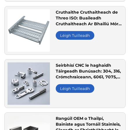
Cruthaithe Cruthaitheach de
Threo ISO: Buaileadh
Cruthaitheach Ar Bhailiú Mór
le Meitéal Ráite, Stáin
Dhianghlóra, Alúmanamh, U-
Léigh Tuilleadh
Chainéal Galvanaithe agus
Tráidh Cábla
Seirbhísí CNC le haghaidh
Táirgeadh Bunúsach: 304, 316,
Crómchraiceann, 6061, 7075,
Alúiminiam, Nascanna,
Oiriúnach do Thaisceanna
Léigh Tuilleadh
Tionsclaíocha
Rangúil OEM o Thailpí,
Bainiste agus Tornáil Stainleis,