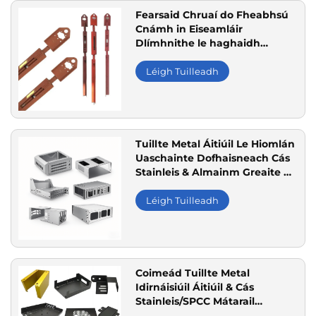
Fearsaid Chruaí do Fheabhsú
Cnámh in Eiseamláir
Dlímhnithe le haghaidh
Tógála ar Fáil i nGairdín
Síolraigh, íos Síolraigh agus
Léigh Tuilleadh
Almainn
Tuillte Metal Áitiúil Le Hiomlán
Uaschainte Dofhaisneach Cás
Stainleis & Almainm Greaite do
Thuisceana Elecrtreacha,
Tuisceana Éilectreacha &
Léigh Tuilleadh
Sainiúla ISO 9001 Certified
Coimeád Tuillte Metal
Idirnáisiúil Áitiúil & Cás
Stainleis/SPCC Mátarail
Coimeád Béicí Pint Oiriúnach