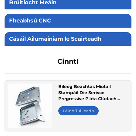
Brúitíocht Meáin
Fheabhsú CNC
Cásáil Ailumainiam le Scairteadh
Cinntí
Bileog Beachtas Miotail
Stampáil Die Serivce
Pregressive Pláta Clúdach
Scuab Cruach
Léigh Tuilleadh