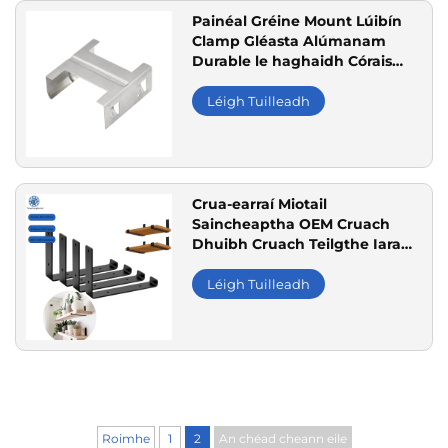
Painéal Gréine Mount Lúibín
Clamp Gléasta Alúmanam
Durable le haghaidh Córais
Cumhachta Gréine
Léigh Tuilleadh
Crua-earraí Miotail
Saincheaptha OEM Cruach
Dhuibh Cruach Teilgthe Iarann
Troscán Troscán Seilf Lúibíní
Feistithe
Léigh Tuilleadh
Roimhe
1
2
An chéad cheann eile