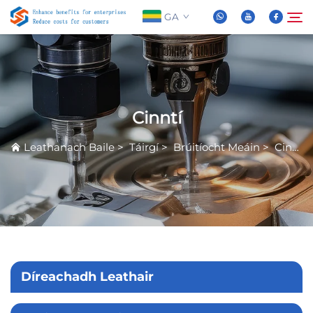
GA
Maidir Linn
Cuardaigh
Cinntí
Táirgí
Leathanach Baile
>
Táirgí
>
Brúitíocht Meáin
>
Cinntí
Nuachta
FAQ
Físeán
Díreachadh Leathair
Teasáil Linn