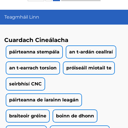
Teagmháil Linn
Cuardach Cineálacha
páirteanna stempála
an t-ardán ceallraí
an t-earrach torsion
próiseáil miotail te
seirbhísí CNC
páirteanna de iarainn leagán
braiteoir gréine
boinn de dhonn