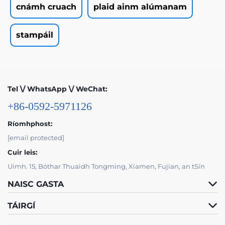
cnámh cruach
plaid ainm alúmanam
stampáil
Tel \/ WhatsApp \/ WeChat:
+86-0592-5971126
Ríomhphost:
[email protected]
Cuir leis:
Uimh. 15, Bóthar Thuaidh Tongming, Xiamen, Fujian, an tSín
NAISC GASTA
TÁIRGÍ