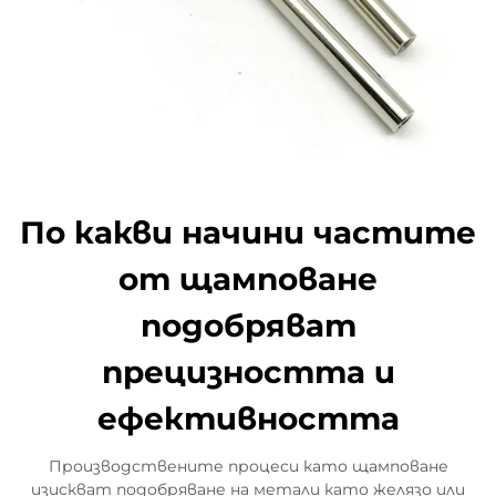
По какви начини частите
от щамповане
подобряват
прецизността и
ефективността
Производствените процеси като щамповане
изискват подобряване на метали като желязо или