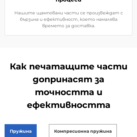
Нашите щамповани части се произвеждат с
бързина и ефективност, което намалява
времето за доставка.
Как печатащите части
допринасят за
точността и
ефективността
Пружина
Компресионна пружина