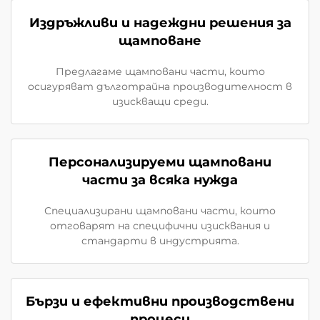
Издръжливи и надеждни решения за
щамповане
Предлагаме щамповани части, които
осигуряват дълготрайна производителност в
изискващи среди.
Персонализируеми щамповани
части за всяка нужда
Специализирани щамповани части, които
отговарят на специфични изисквания и
стандарти в индустрията.
Бързи и ефективни производствени
процеси