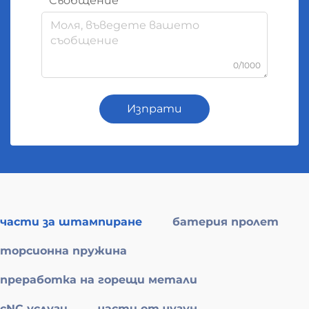
Съобщение
0/1000
Изпрати
части за штампиране
батерия пролет
торсионна пружина
преработка на горещи метали
cNC услуги
части от чугун