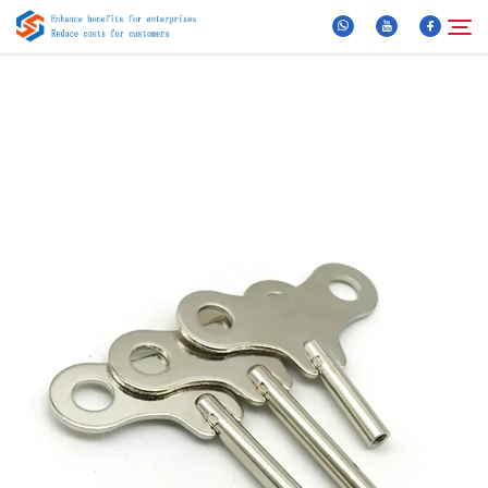
За нас
Търсене
Продукти
Новини
ЧЗВ
Видео
Контактирайте Нас