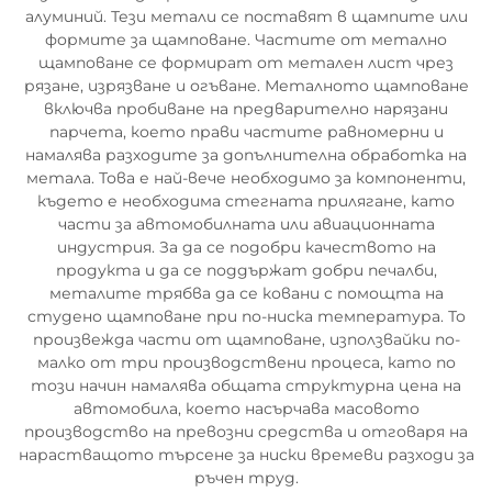
алуминий. Тези метали се поставят в щампите или
формите за щамповане. Частите от метално
щамповане се формират от метален лист чрез
рязане, изрязване и огъване. Металното щамповане
включва пробиване на предварително нарязани
парчета, което прави частите равномерни и
намалява разходите за допълнителна обработка на
метала. Това е най-вече необходимо за компоненти,
където е необходима стегната прилягане, като
части за автомобилната или авиационната
индустрия. За да се подобри качеството на
продукта и да се поддържат добри печалби,
металите трябва да се ковани с помощта на
студено щамповане при по-ниска температура. То
произвежда части от щамповане, използвайки по-
малко от три производствени процеса, като по
този начин намалява общата структурна цена на
автомобила, което насърчава масовото
производство на превозни средства и отговаря на
нарастващото търсене за ниски времеви разходи за
ръчен труд.