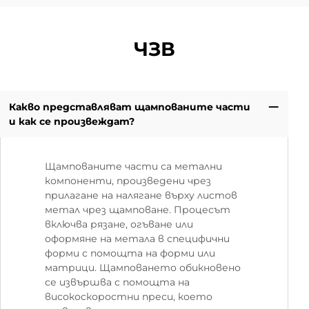
ЧЗВ
Какво представляват щампованите части
и как се произвеждат?
Щампованите части са метални
компоненти, произведени чрез
прилагане на налягане върху листов
метал чрез щамповане. Процесът
включва рязане, огъване или
оформяне на метала в специфични
форми с помощта на форми или
матрици. Щамповането обикновено
се извършва с помощта на
високоскоростни преси, което