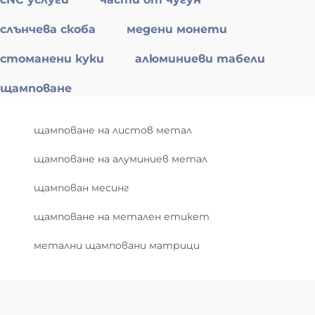
слънчева скоба
медени монети
стоманени куки
алюминиеви табели
щамповане
щамповане на листов метал
щамповане на алуминиев метал
щампован месинг
щамповане на метален етикет
метални щамповани матрици