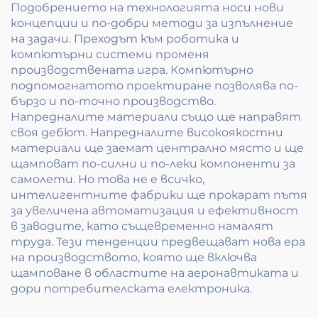
Подобрението на технологията носи нови
концепции и по-добри методи за изпълнение
на задачи. Преходът към роботика и
компютърни системи променя
производствената игра. Компютърно
подпомогнатото проектиране позволява по-
бързо и по-точно производство.
Напредналите материали също ще направят
своя дебют. Напредналите високоякостни
материали ще заемат централно място и ще
щамповат по-силни и по-леки компоненти за
самолети. Но това не е всичко,
интелигентните фабрики ще прокарат пътя
за увеличена автоматизация и ефективност
в заводите, като същевременно намалят
труда. Тези тенденции предвещават нова ера
на производството, която ще включва
щамповане в областите на аеронавтиката и
дори потребителската електроника.