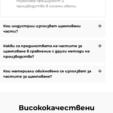
позволява прецизност и
производство в големи обеми.
Кои индустрии използват щамповани
части?
Какви са предимствата на частите за
щамповане в сравнение с други методи на
производство?
Кои материали обикновено се използват за
частите за щамповане?
Висококачествени