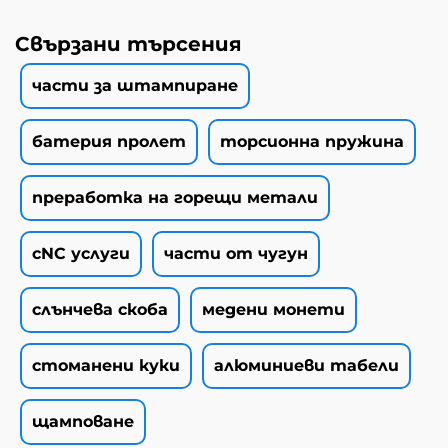
Свързани търсения
части за штампиране
батерия пролет
торсионна пружина
преработка на горещи метали
cNC услуги
части от чугун
слънчева скоба
медени монети
стоманени куки
алюминиеви табели
щамповане