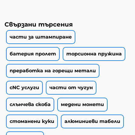
Свързани търсения
части за штампиране
батерия пролет
торсионна пружина
преработка на горещи метали
cNC услуги
части от чугун
слънчева скоба
медени монети
стоманени куки
алюминиеви табели