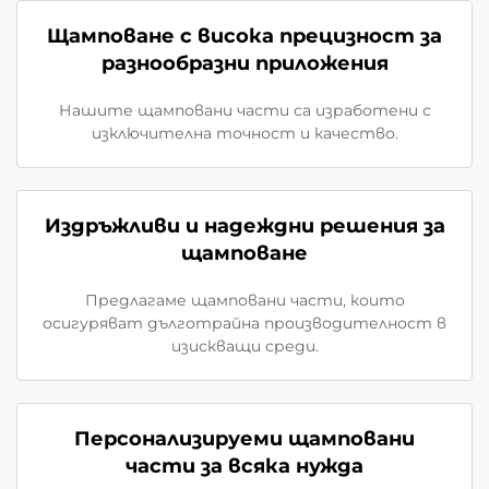
Щамповане с висока прецизност за
разнообразни приложения
Нашите щамповани части са изработени с
изключителна точност и качество.
Издръжливи и надеждни решения за
щамповане
Предлагаме щамповани части, които
осигуряват дълготрайна производителност в
изискващи среди.
Персонализируеми щамповани
части за всяка нужда