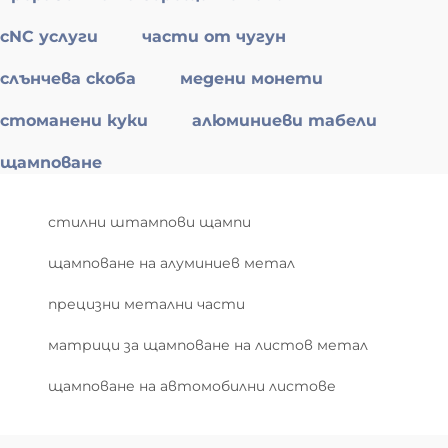
cNC услуги
части от чугун
слънчева скоба
медени монети
стоманени куки
алюминиеви табели
щамповане
стилни штампови щампи
щамповане на алуминиев метал
прецизни метални части
матрици за щамповане на листов метал
щамповане на автомобилни листове