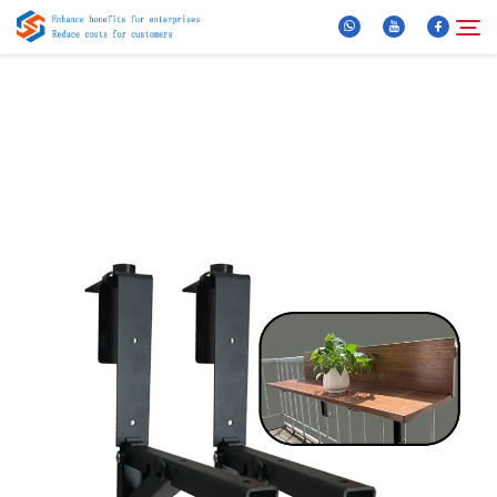
За нас
Търсене
Продукти
Новини
ЧЗВ
Видео
Контактирайте Нас