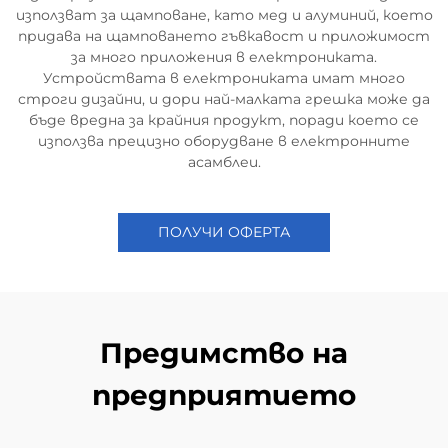
използват за щамповане, като мед и алуминий, което
придава на щамповането гъвкавост и приложимост
за много приложения в електрониката.
Устройствата в електрониката имат много
строги дизайни, и дори най-малката грешка може да
бъде вредна за крайния продукт, поради което се
използва прецизно оборудване в електронните
асамблеи.
ПОЛУЧИ ОФЕРТА
Предимство на
предприятието