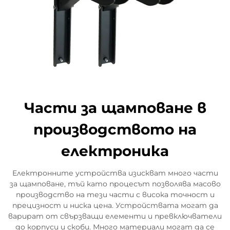
Части за щамповане в
производството на
електроника
Електронните устройства изискват много части
за щамповане, тъй като процесът позволява масово
производство на тези части с висока точност и
прецизност и ниска цена. Устройствата могат да
варират от свързващи елементи и превключватели
до корпуси и скоби. Много материали могат да се