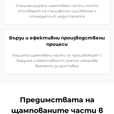
Специализирани щамповани части, които
отговарят на специфични изисквания и
стандарти в индустрията.
Бързи и ефективни производствени
процеси
Нашите щамповани части се произвеждат с
бързина и ефективност, което намалява
времето за доставка.
Предимствата на
щампованите части в