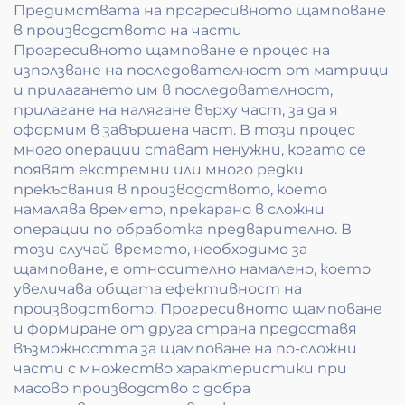
Предимствата на прогресивното щамповане
в производството на части
Прогресивното щамповане е процес на
използване на последователност от матрици
и прилагането им в последователност,
прилагане на налягане върху част, за да я
оформим в завършена част. В този процес
много операции стават ненужни, когато се
появят екстремни или много редки
прекъсвания в производството, което
намалява времето, прекарано в сложни
операции по обработка предварително. В
този случай времето, необходимо за
щамповане, е относително намалено, което
увеличава общата ефективност на
производството. Прогресивното щамповане
и формиране от друга страна предоставя
възможността за щамповане на по-сложни
части с множество характеристики при
масово производство с добра