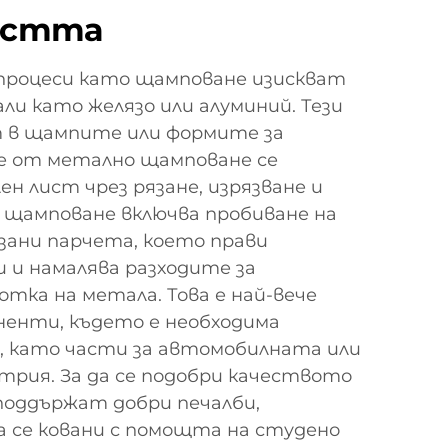
остта
роцеси като щамповане изискват
ли като желязо или алуминий. Тези
 в щампите или формите за
 от метално щамповане се
 лист чрез рязане, изрязване и
 щамповане включва пробиване на
зани парчета, което прави
 и намалява разходите за
тка на метала. Това е най-вече
ненти, където е необходима
, като части за автомобилната или
рия. За да се подобри качеството
 поддържат добри печалби,
 се ковани с помощта на студено