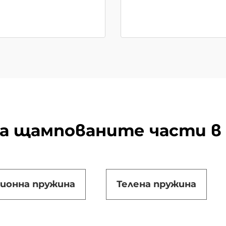
а щампованите части в
ионна пружина
Телена пружина