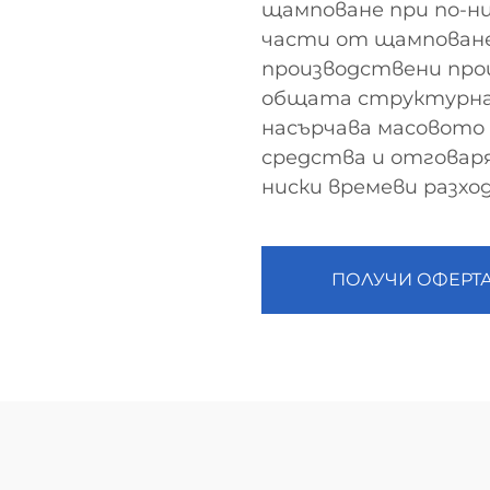
щамповане при по-н
части от щамповане,
производствени проц
общата структурна 
насърчава масовото 
средства и отговар
ниски времеви разход
ПОЛУЧИ ОФЕРТ