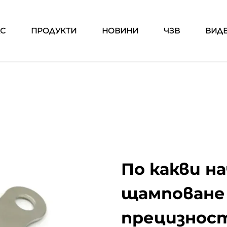
АС
ПРОДУКТИ
НОВИНИ
ЧЗВ
ВИД
По какви н
щамповане
прецизнос