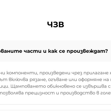
ЧЗВ
ваните части и как се произвеждат?
 компоненти, произведени чрез прилагане н
ът включва рязане, огъване или оформяне на
ици. Щамповането обикновено се извършва 
позволява прецизност и производство в голе