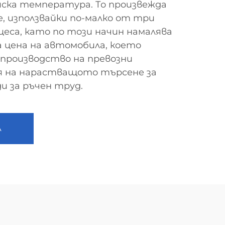
иска температура. То произвежда
 използвайки по-малко от три
еса, като по този начин намалява
цена на автомобила, което
производство на превозни
я на нарастващото търсене за
и за ръчен труд.
А