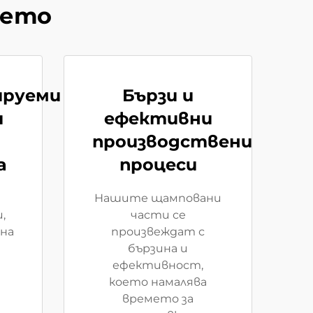
ието
ируеми
Бързи и
и
ефективни
производствени
а
процеси
Нашите щамповани
,
части се
на
произвеждат с
бързина и
ефективност,
което намалява
времето за