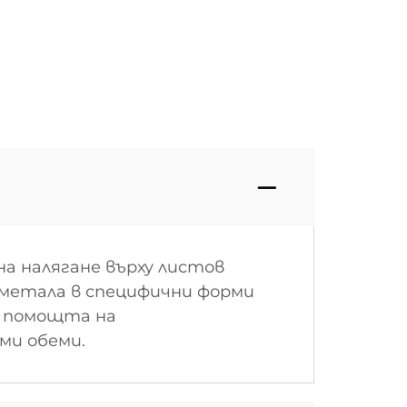
а налягане върху листов
 метала в специфични форми
с помощта на
ми обеми.