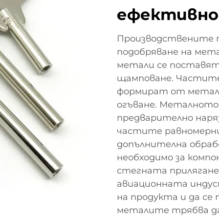
ефективн
Производствените п
подобряване на мета
метали се поставят
щамповане. Частите
формират от метален
огъване. Металното
предварително наря
частите равномерни
допълнителна обрабо
необходимо за компо
стегната прилягане
авиационната индуст
на продукта и да се
металите трябва да