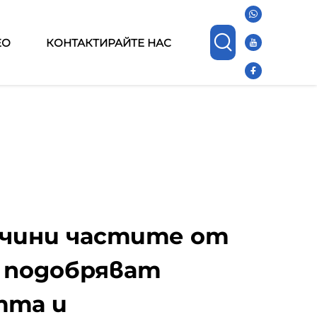
ЕО
КОНТАКТИРАЙТЕ НАС
ачини частите от
 подобряват
тта и