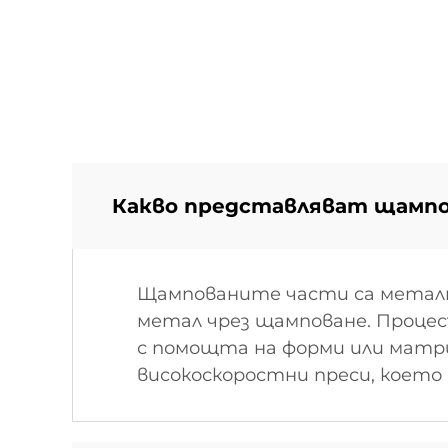
Какво представляват щампо
Щампованите части са метални
метал чрез щамповане. Процес
с помощта на форми или матр
високоскоростни преси, което 