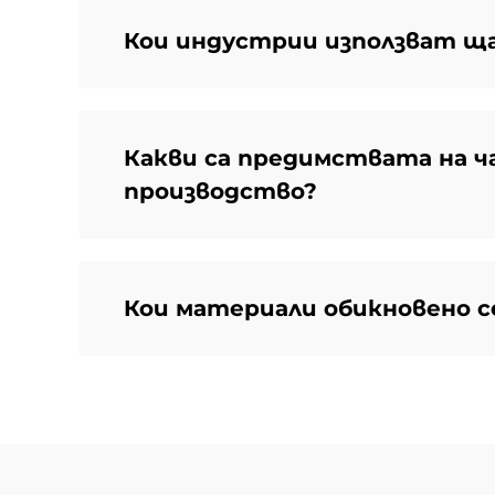
Кои индустрии използват щ
Какви са предимствата на ч
производство?
Кои материали обикновено с