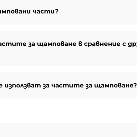
амповани части?
астите за щамповане в сравнение с др
е използват за частите за щамповане?