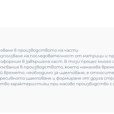
ване в производството на части
използване на последователност от матрици и п
а я оформим в завършена част. В този процес мног
ъсвания в производството, което намалява време
й времето, необходимо за щамповане, е относите
ресивното щамповане и формиране от друга стр
ство характеристики при масово производство с 