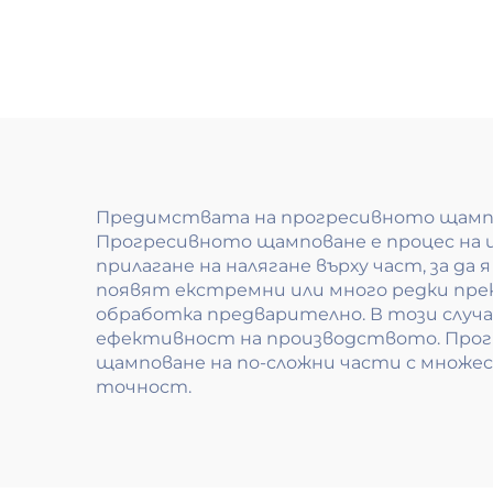
Предимствата на прогресивното щампо
Прогресивното щамповане е процес на 
прилагане на налягане върху част, за д
появят екстремни или много редки прек
обработка предварително. В този случа
ефективност на производството. Прог
щамповане на по-сложни части с множе
точност.