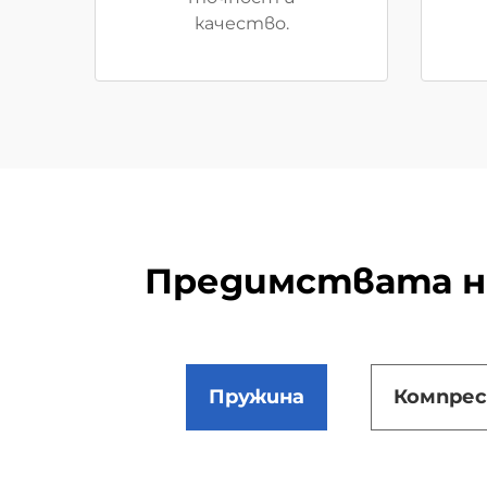
качество.
Предимствата н
Пружина
Компрес