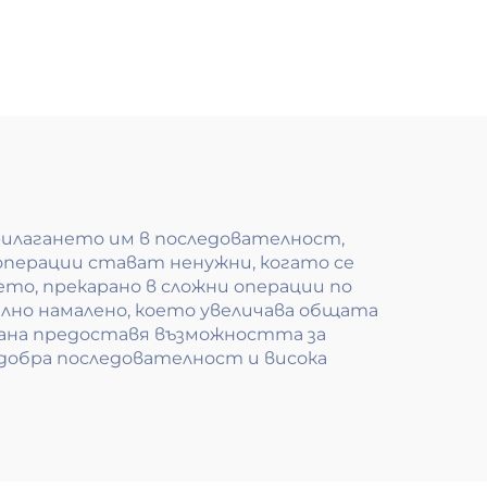
рилагането им в последователност,
о операции стават ненужни, когато се
то, прекарано в сложни операции по
лно намалено, което увеличава общата
ана предоставя възможността за
добра последователност и висока