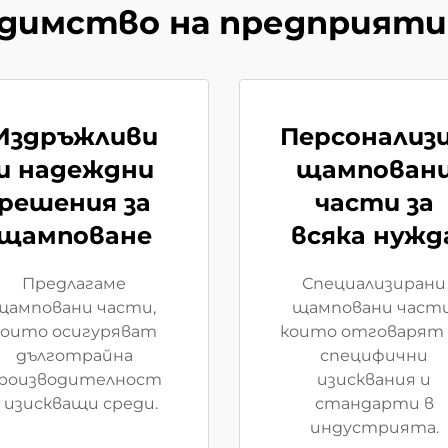
димство на предприят
Издръжливи
Персонализ
и надеждни
щампован
решения за
части за
щамповане
всяка нужд
Предлагаме
Специализирани
щамповани части,
щамповани части
които осигуряват
които отговарят 
дълготрайна
специфични
роизводителност
изисквания и
 изискващи среди.
стандарти в
индустрията.