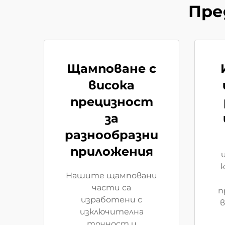
Пре
Щамповане с
висока
прецизност
за
разнообразни
приложения
Нашите щамповани
части са
п
изработени с
в
изключителна
точност и