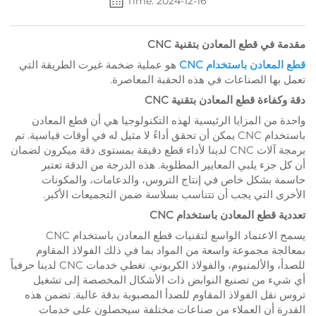
Time: 2024-12-16
مقدمة في قطع المعادن بتقنية CNC
قطع المعادن باستخدام CNC
هو عملية ضخمة غيرت الطريقة التي
تعمل بها الصناعات في هذه الحقبة المعاصرة.
دقة وكفاءة قطع المعادن بتقنية CNC
واحدة من المزايا الرئيسية لهذه التكنولوجيا هي أن قطع المعادن
باستخدام CNC يمكن أن تحقق أداءً لا مثيل له في أوقات قياسية. تم
برمجة آلات CNC لدينا لأداء قطع دقيقة بمستوى دقة ميكرون لضمان
أن كل جزء يلبي المعايير المطلوبة. هذه الدرجة من الدقة تعتبر
حاسمة بشكل خاص في إنتاج التروس، والدعامات، والمكونات
الأخرى التي يجب أن تتناسب بسلاسة ضمن التجميعات الأكبر.
تعددية قطع المعادن باستخدام CNC
يسمح الاعتماد الواسع لتقنيات قطع المعادن باستخدام CNC
بمعالجة مجموعة واسعة من المواد بما في ذلك الفولاذ المقاوم
للصدأ، والألمنيوم، والفولاذ الكربوني. تغطي خدمات CNC لدينا حرفياً
أي شيء من تصنيع النوابض ذات الأشكال المخصصة إلى تشغيل
تروس نقل الفولاذ المقاوم للصدأ المصبوبة بدقة عالية. تضمن هذه
القدرة أن العملاء من صناعات مختلفة سيحصلون على خدمات