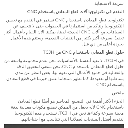
سريعة الاستجابة.
التقدم في تكنولوجيا آلات قطع المعادن باستخدام CNC
تكنولوجيا قطع المعادن باستخدام CNC تستمر في التقدم مع تحسن
التكنولوجيا ونتأكد من استثمارنا في الخطوات حتى لا نتخلف عن
السباقات. مع آلات CNC الحديثة لدينا، يمكننا الآن القيام بأعمال أكثر
تعقيدًا بسرعة أكبر بكثير من التقنيات القديمة، وستتم هذه الأعمال
بجودة أعلى من ذي قبل.
حلول قطع المعادن باستخدام CNC من TCJH
في TCJH، لا نقيد أنفسنا بالأساسيات. نحن نقدم مجموعة واسعة من
حلول قطع المعادن باستخدام CNC. نحن نسعى لتحقيق الدقة
والفعالية في جميع الأعمال التي نقوم بها، بغض النظر عن مدى
بساطتها أو تعقيدها. كما تظهر منتجاتنا عمق خبرتنا في قطع المعادن
باستخدام CNC.
ملخص
الجزء الأكثر أهمية في التصنيع المعاصر هو أيضًا قطع المعادن
باستخدام CNC لأنه يجعل من الممكن تصنيع مكونات معدنية بدقة
معينة بسرعة وكفاءة. نحن في TCJH، نستخدم هذه التكنولوجيا
لتقديم أفضل المنتجات لعملائنا التي تتناسب مع احتياجاتهم.